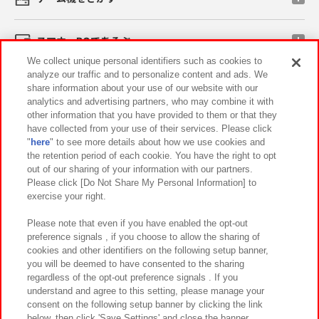
スマホ・PCであそぶ
We collect unique personal identifiers such as cookies to
analyze our traffic and to personalize content and ads. We
イベント・キャンペーン
share information about your use of our website with our
analytics and advertising partners, who may combine it with
other information that you have provided to them or that they
have collected from your use of their services. Please click
"
here
" to see more details about how we use cookies and
関連会社
サステナビリティ
サイトポリシー
the retention period of each cookie. You have the right to opt
out of our sharing of your information with our partners.
プライバシーポリシー
ウェブアクセシビリティ方針と検証結果
Please click [Do Not Share My Personal Information] to
exercise your right.
お取引先さまとともに
食品のご提供について
カスタマーハラスメント対応方針
よくあるご質問・お問い合わせ
Please note that even if you have enabled the opt-out
preference signals , if you choose to allow the sharing of
cookies and other identifiers on the following setup banner,
you will be deemed to have consented to the sharing
regardless of the opt-out preference signals . If you
understand and agree to this setting, please manage your
consent on the following setup banner by clicking the link
below, then click 'Save Settings' and close the banner.