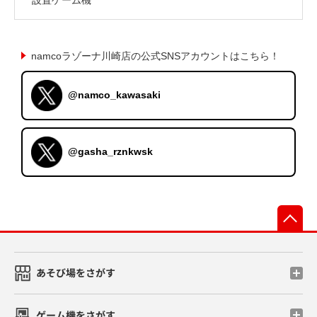
namcoラゾーナ川崎店の公式SNSアカウントはこちら！
@namco_kawasaki
@gasha_rznkwsk
先
あそび場をさがす
ゲーム機をさがす