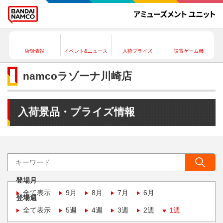
店舗情報
イベント&ニュース
入荷プライズ
設置ゲーム機
namcoラゾーナ川崎店
入荷景品・プライズ情報
登場月
全て表示
9月
8月
7月
6月
登場週
全て表示
5週
4週
3週
2週
1週