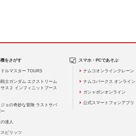
ム機をさがす
スマホ・PCであそぶ
ドルマスター TOURS
ナムコオンラインクレーン
動戦士ガンダム エクストリーム
ナムコパークス オンライ
ーサス２ インフィニットブース
ガシャポンオンライン
公式スマートフォンアプリ
ョジョの奇妙な冒険 ラストサバ
バー
鼓の達人
りスピリッツ