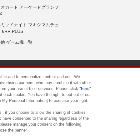
リオカート アーケードグランプ
X
岸ミッドナイト マキシマムチュ
 6RR PLUS
の他 ゲーム機一覧
サイトポリシー
プライバシーポリシー
ウェブアクセシビリティ方
raffic and to personalize content and ads. We
advertising partners, who may combine it with other
rom your use of their services. Please click "
here
"
供について
カスタマーハラスメント対応方針
よくあるご質問・
f each cookie. You have the right to opt out of our
e My Personal Information] to exercise your right.
 , if you choose to allow the sharing of cookies
to have consented to the sharing regardless of the
, please manage your consent on the following
lose the banner.
ndai Namco Amusement Lab Inc.
©Bandai Namco Experience Inc.
©HANAY