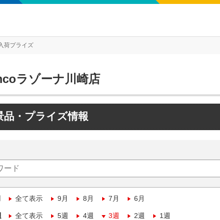
入荷プライズ
mcoラゾーナ川崎店
景品・プライズ情報
月
全て表示
9月
8月
7月
6月
週
全て表示
5週
4週
3週
2週
1週