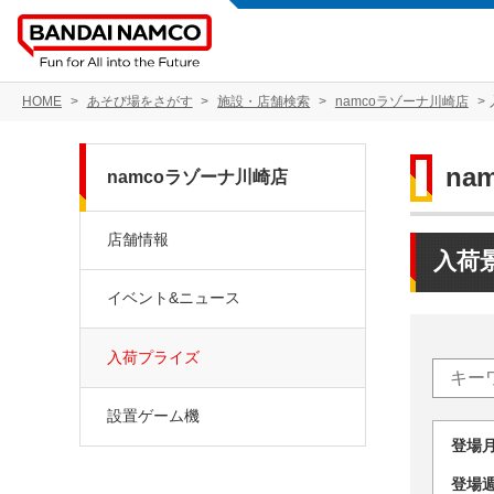
HOME
あそび場をさがす
施設・店舗検索
namcoラゾーナ川崎店
na
namcoラゾーナ川崎店
店舗情報
入荷
イベント&ニュース
入荷プライズ
設置ゲーム機
登場
登場