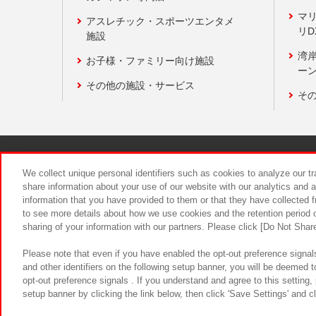
マ
アスレチック・スポーツエンタメ
リD
施設
湾
お子様・ファミリー向け施設
ーン
その他の施設・サービス
そ
関連会社
サステナビリティ
We collect unique personal identifiers such as cookies to analyze our t
share information about your use of our website with our analytics and 
information that you have provided to them or that they have collected f
食品のご提
to see more details about how we use cookies and the retention period o
sharing of your information with our partners. Please click [Do Not Shar
Please note that even if you have enabled the opt-out preference signals
and other identifiers on the following setup banner, you will be deemed 
opt-out preference signals . If you understand and agree to this setting
setup banner by clicking the link below, then click 'Save Settings' and c
©Bandai Namco Amusement Inc.
©Ba