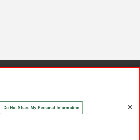
針と検証結果
お取引先さまとともに
お問い合わせ
Do Not Share My Personal Information
ASHIKI Co., Ltd. All Rights Reserved.