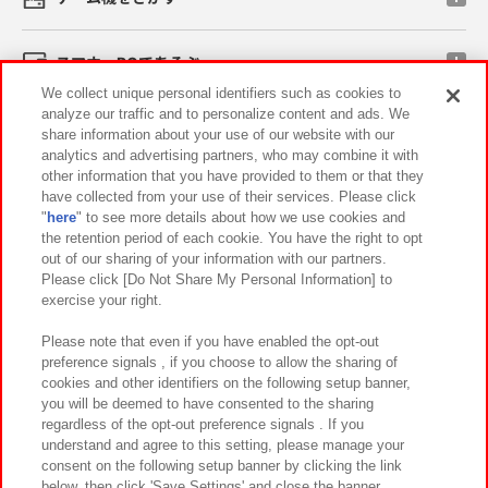
スマホ・PCであそぶ
We collect unique personal identifiers such as cookies to
analyze our traffic and to personalize content and ads. We
イベント・キャンペーン
share information about your use of our website with our
analytics and advertising partners, who may combine it with
other information that you have provided to them or that they
have collected from your use of their services. Please click
"
here
" to see more details about how we use cookies and
関連会社
サステナビリティ
サイトポリシー
the retention period of each cookie. You have the right to opt
out of our sharing of your information with our partners.
プライバシーポリシー
ウェブアクセシビリティ方針と検証結果
Please click [Do Not Share My Personal Information] to
exercise your right.
お取引先さまとともに
食品のご提供について
カスタマーハラスメント対応方針
よくあるご質問・お問い合わせ
Please note that even if you have enabled the opt-out
preference signals , if you choose to allow the sharing of
cookies and other identifiers on the following setup banner,
you will be deemed to have consented to the sharing
regardless of the opt-out preference signals . If you
understand and agree to this setting, please manage your
consent on the following setup banner by clicking the link
below, then click 'Save Settings' and close the banner.