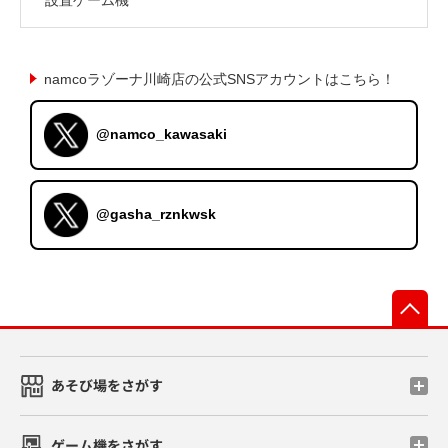
namcoラゾーナ川崎店の公式SNSアカウントはこちら！
@namco_kawasaki
@gasha_rznkwsk
先
あそび場をさがす
ゲーム機をさがす