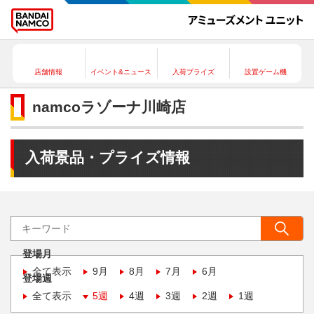
店舗情報
イベント&ニュース
入荷プライズ
設置ゲーム機
namcoラゾーナ川崎店
入荷景品・プライズ情報
登場月
全て表示
9月
8月
7月
6月
登場週
全て表示
5週
4週
3週
2週
1週