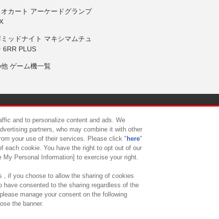
リオカート アーケードグランプ
X
岸ミッドナイト マキシマムチュ
 6RR PLUS
の他 ゲーム機一覧
サイトポリシー
プライバシーポリシー
ウェブアクセシビリティ方
raffic and to personalize content and ads. We
advertising partners, who may combine it with other
rom your use of their services. Please click "
here
"
供について
カスタマーハラスメント対応方針
よくあるご質問・
f each cookie. You have the right to opt out of our
e My Personal Information] to exercise your right.
 , if you choose to allow the sharing of cookies
to have consented to the sharing regardless of the
, please manage your consent on the following
lose the banner.
ndai Namco Amusement Lab Inc.
©Bandai Namco Experience Inc.
©HANAY