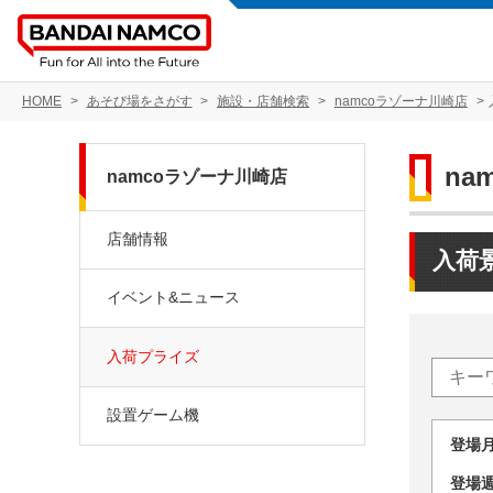
HOME
あそび場をさがす
施設・店舗検索
namcoラゾーナ川崎店
na
namcoラゾーナ川崎店
店舗情報
入荷
イベント&ニュース
入荷プライズ
設置ゲーム機
登場
登場