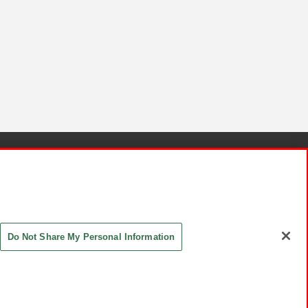
針と検証結果
お取引先さまとともに
お問い合わせ
Do Not Share My Personal Information
ASHIKI Co., Ltd. All Rights Reserved.