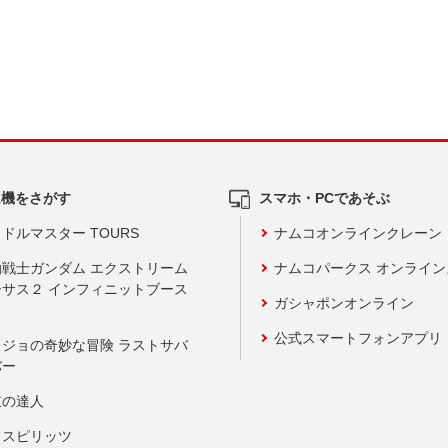
ム機をさがす
スマホ・PCであそぶ
ドルマスター TOURS
ナムコオンラインクレーン
動戦士ガンダム エクストリーム
ナムコパークス オンライ
ーサス２ インフィニットブース
ガシャポンオンライン
公式スマートフォンアプリ
ョジョの奇妙な冒険 ラストサバ
バー
鼓の達人
りスピリッツ