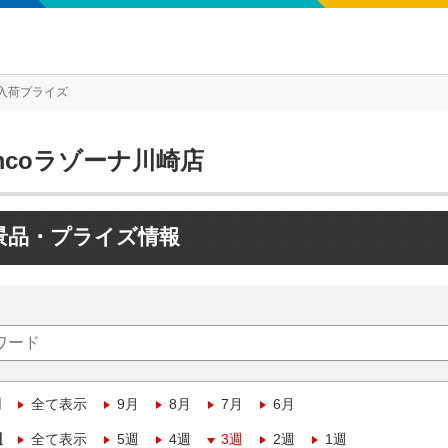
入荷プライズ
mcoラゾーナ川崎店
景品・プライズ情報
月
全て表示
9月
8月
7月
6月
週
全て表示
5週
4週
3週
2週
1週