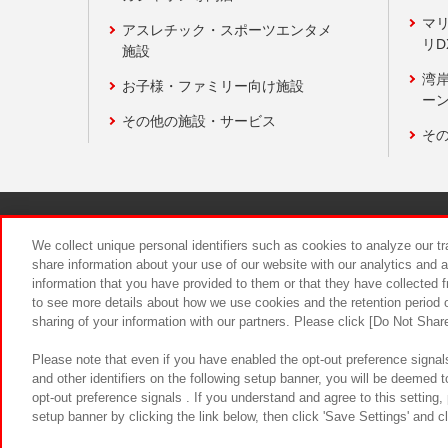
マ
アスレチック・スポーツエンタメ
リD
施設
湾
お子様・ファミリー向け施設
ーン
その他の施設・サービス
そ
関連会社
サステナビリティ
We collect unique personal identifiers such as cookies to analyze our t
share information about your use of our website with our analytics and 
information that you have provided to them or that they have collected f
食品のご提
to see more details about how we use cookies and the retention period o
sharing of your information with our partners. Please click [Do Not Shar
Please note that even if you have enabled the opt-out preference signals
and other identifiers on the following setup banner, you will be deemed 
opt-out preference signals . If you understand and agree to this setting
setup banner by clicking the link below, then click 'Save Settings' and c
©Bandai Namco Amusement Inc.
©Ba