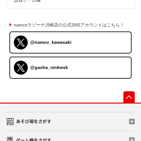
namcoラゾーナ川崎店の公式SNSアカウントはこちら！
@namco_kawasaki
@gasha_rznkwsk
先
あそび場をさがす
ゲーム機をさがす