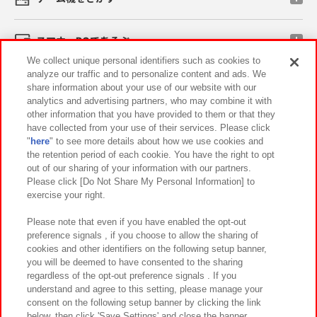
スマホ・PCであそぶ
We collect unique personal identifiers such as cookies to
analyze our traffic and to personalize content and ads. We
イベント・キャンペーン
share information about your use of our website with our
analytics and advertising partners, who may combine it with
other information that you have provided to them or that they
have collected from your use of their services. Please click
"
here
" to see more details about how we use cookies and
関連会社
サステナビリティ
サイトポリシー
the retention period of each cookie. You have the right to opt
out of our sharing of your information with our partners.
プライバシーポリシー
ウェブアクセシビリティ方針と検証結果
Please click [Do Not Share My Personal Information] to
exercise your right.
お取引先さまとともに
食品のご提供について
カスタマーハラスメント対応方針
よくあるご質問・お問い合わせ
Please note that even if you have enabled the opt-out
preference signals , if you choose to allow the sharing of
cookies and other identifiers on the following setup banner,
you will be deemed to have consented to the sharing
regardless of the opt-out preference signals . If you
understand and agree to this setting, please manage your
consent on the following setup banner by clicking the link
below, then click 'Save Settings' and close the banner.