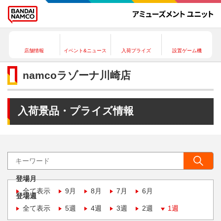
店舗情報
イベント&ニュース
入荷プライズ
設置ゲーム機
namcoラゾーナ川崎店
入荷景品・プライズ情報
登場月
全て表示
9月
8月
7月
6月
登場週
全て表示
5週
4週
3週
2週
1週