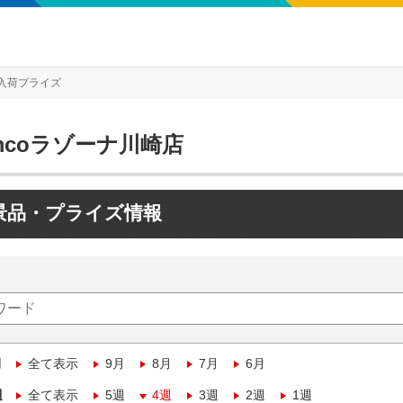
入荷プライズ
mcoラゾーナ川崎店
景品・プライズ情報
月
全て表示
9月
8月
7月
6月
週
全て表示
5週
4週
3週
2週
1週