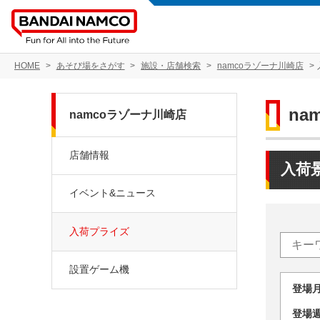
HOME
あそび場をさがす
施設・店舗検索
namcoラゾーナ川崎店
na
namcoラゾーナ川崎店
店舗情報
入荷
イベント&ニュース
入荷プライズ
設置ゲーム機
登場
登場