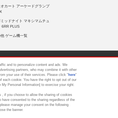
リオカート アーケードグランプ
X
岸ミッドナイト マキシマムチュ
 6RR PLUS
の他 ゲーム機一覧
サイトポリシー
プライバシーポリシー
ウェブアクセシビリティ方
raffic and to personalize content and ads. We
advertising partners, who may combine it with other
rom your use of their services. Please click "
here
"
供について
カスタマーハラスメント対応方針
よくあるご質問・
f each cookie. You have the right to opt out of our
e My Personal Information] to exercise your right.
 , if you choose to allow the sharing of cookies
to have consented to the sharing regardless of the
, please manage your consent on the following
lose the banner.
ndai Namco Amusement Lab Inc.
©Bandai Namco Experience Inc.
©HANAY