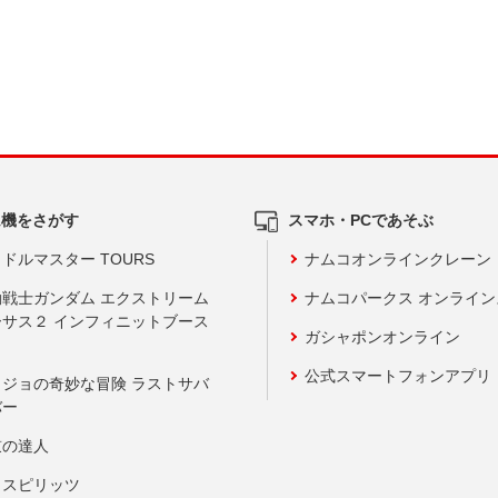
ム機をさがす
スマホ・PCであそぶ
ドルマスター TOURS
ナムコオンラインクレーン
動戦士ガンダム エクストリーム
ナムコパークス オンライ
ーサス２ インフィニットブース
ガシャポンオンライン
公式スマートフォンアプリ
ョジョの奇妙な冒険 ラストサバ
バー
鼓の達人
りスピリッツ