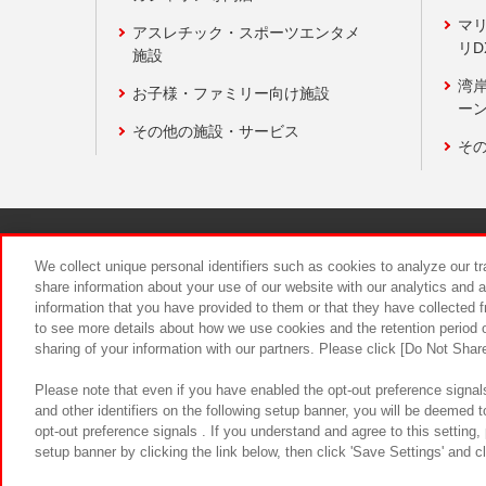
マ
アスレチック・スポーツエンタメ
リD
施設
湾
お子様・ファミリー向け施設
ーン
その他の施設・サービス
そ
関連会社
サステナビリティ
We collect unique personal identifiers such as cookies to analyze our t
share information about your use of our website with our analytics and 
information that you have provided to them or that they have collected f
食品のご提
to see more details about how we use cookies and the retention period o
sharing of your information with our partners. Please click [Do Not Shar
Please note that even if you have enabled the opt-out preference signals
and other identifiers on the following setup banner, you will be deemed 
opt-out preference signals . If you understand and agree to this setting
setup banner by clicking the link below, then click 'Save Settings' and c
©Bandai Namco Amusement Inc.
©Ba