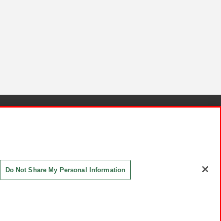
針と検証結果
お取引先さまとともに
お問い合わせ
Do Not Share My Personal Information
ASHIKI Co., Ltd. All Rights Reserved.