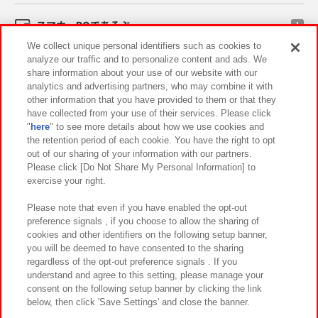
スマホ・PCであそぶ
We collect unique personal identifiers such as cookies to
analyze our traffic and to personalize content and ads. We
イベント・キャンペーン
share information about your use of our website with our
analytics and advertising partners, who may combine it with
other information that you have provided to them or that they
have collected from your use of their services. Please click
"
here
" to see more details about how we use cookies and
関連会社
サステナビリティ
サイトポリシー
the retention period of each cookie. You have the right to opt
out of our sharing of your information with our partners.
プライバシーポリシー
ウェブアクセシビリティ方針と検証結果
Please click [Do Not Share My Personal Information] to
exercise your right.
お取引先さまとともに
食品のご提供について
カスタマーハラスメント対応方針
よくあるご質問・お問い合わせ
Please note that even if you have enabled the opt-out
preference signals , if you choose to allow the sharing of
cookies and other identifiers on the following setup banner,
you will be deemed to have consented to the sharing
regardless of the opt-out preference signals . If you
understand and agree to this setting, please manage your
consent on the following setup banner by clicking the link
below, then click 'Save Settings' and close the banner.
©Bandai Namco Amusement Inc.