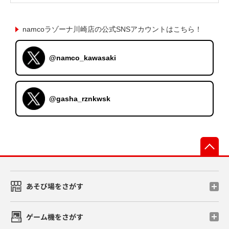
namcoラゾーナ川崎店の公式SNSアカウントはこちら！
@namco_kawasaki
@gasha_rznkwsk
先
あそび場をさがす
ゲーム機をさがす