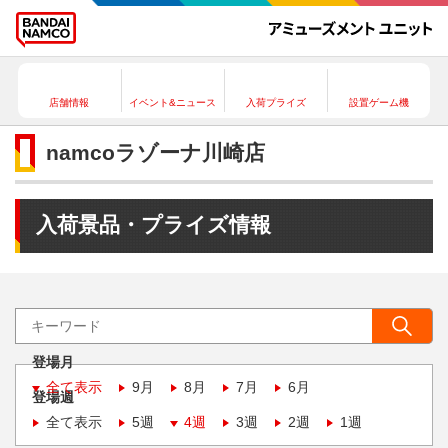
店舗情報
イベント&ニュース
入荷プライズ
設置ゲーム機
namcoラゾーナ川崎店
入荷景品・プライズ情報
登場月
全て表示
9月
8月
7月
6月
登場週
全て表示
5週
4週
3週
2週
1週