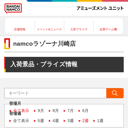
店舗情報
イベント&ニュース
入荷プライズ
設置ゲーム機
namcoラゾーナ川崎店
入荷景品・プライズ情報
登場月
全て表示
9月
8月
7月
6月
登場週
全て表示
5週
4週
3週
2週
1週