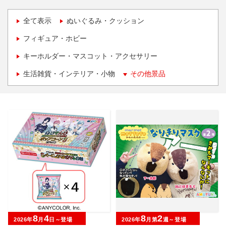
全て表示
ぬいぐるみ・クッション
フィギュア・ホビー
キーホルダー・マスコット・アクセサリー
生活雑貨・インテリア・小物
その他景品
8
4
8
2
2026年
月
日～登場
2026年
月第
週～登場