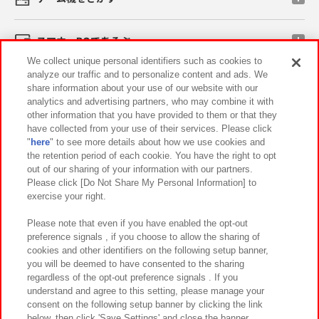
スマホ・PCであそぶ
We collect unique personal identifiers such as cookies to
analyze our traffic and to personalize content and ads. We
イベント・キャンペーン
share information about your use of our website with our
analytics and advertising partners, who may combine it with
other information that you have provided to them or that they
have collected from your use of their services. Please click
"
here
" to see more details about how we use cookies and
関連会社
サステナビリティ
サイトポリシー
the retention period of each cookie. You have the right to opt
out of our sharing of your information with our partners.
プライバシーポリシー
ウェブアクセシビリティ方針と検証結果
Please click [Do Not Share My Personal Information] to
exercise your right.
お取引先さまとともに
食品のご提供について
カスタマーハラスメント対応方針
よくあるご質問・お問い合わせ
Please note that even if you have enabled the opt-out
preference signals , if you choose to allow the sharing of
cookies and other identifiers on the following setup banner,
you will be deemed to have consented to the sharing
regardless of the opt-out preference signals . If you
understand and agree to this setting, please manage your
consent on the following setup banner by clicking the link
below, then click 'Save Settings' and close the banner.