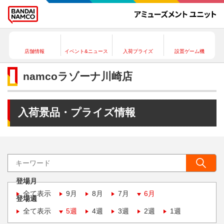
店舗情報
イベント&ニュース
入荷プライズ
設置ゲーム機
namcoラゾーナ川崎店
入荷景品・プライズ情報
登場月
全て表示
9月
8月
7月
6月
登場週
全て表示
5週
4週
3週
2週
1週