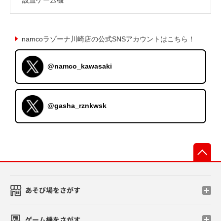
namcoラゾーナ川崎店の公式SNSアカウントはこちら！
@namco_kawasaki
@gasha_rznkwsk
先
あそび場をさがす
ゲーム機をさがす