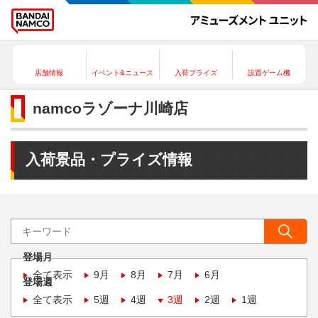
店舗情報
イベント&ニュース
入荷プライズ
設置ゲーム機
namcoラゾーナ川崎店
入荷景品・プライズ情報
登場月
全て表示
9月
8月
7月
6月
登場週
全て表示
5週
4週
3週
2週
1週