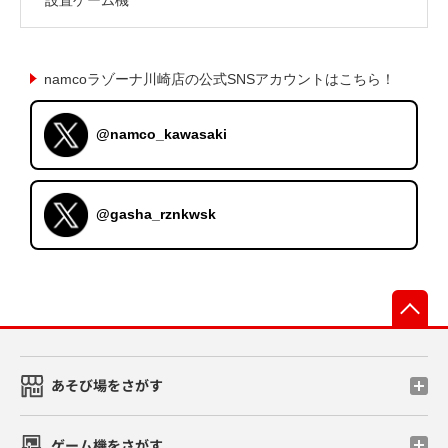
namcoラゾーナ川崎店の公式SNSアカウントはこちら！
@namco_kawasaki
@gasha_rznkwsk
先
あそび場をさがす
ゲーム機をさがす