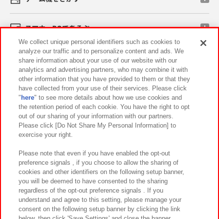
スマホ・PCであそぶ
We collect unique personal identifiers such as cookies to
analyze our traffic and to personalize content and ads. We
イベント・キャンペーン
share information about your use of our website with our
analytics and advertising partners, who may combine it with
other information that you have provided to them or that they
have collected from your use of their services. Please click
"
here
" to see more details about how we use cookies and
関連会社
サステナビリティ
サイトポリシー
the retention period of each cookie. You have the right to opt
out of our sharing of your information with our partners.
プライバシーポリシー
ウェブアクセシビリティ方針と検証結果
Please click [Do Not Share My Personal Information] to
exercise your right.
お取引先さまとともに
食品のご提供について
カスタマーハラスメント対応方針
よくあるご質問・お問い合わせ
Please note that even if you have enabled the opt-out
preference signals , if you choose to allow the sharing of
cookies and other identifiers on the following setup banner,
you will be deemed to have consented to the sharing
regardless of the opt-out preference signals . If you
understand and agree to this setting, please manage your
consent on the following setup banner by clicking the link
below, then click 'Save Settings' and close the banner.