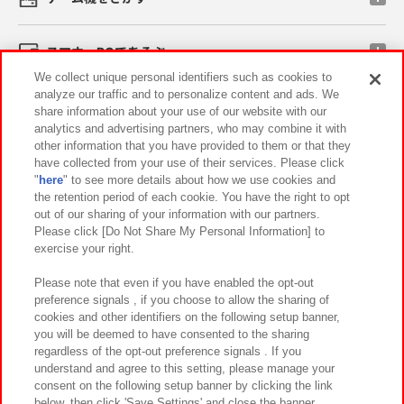
スマホ・PCであそぶ
We collect unique personal identifiers such as cookies to
analyze our traffic and to personalize content and ads. We
イベント・キャンペーン
share information about your use of our website with our
analytics and advertising partners, who may combine it with
other information that you have provided to them or that they
have collected from your use of their services. Please click
"
here
" to see more details about how we use cookies and
関連会社
サステナビリティ
サイトポリシー
the retention period of each cookie. You have the right to opt
out of our sharing of your information with our partners.
プライバシーポリシー
ウェブアクセシビリティ方針と検証結果
Please click [Do Not Share My Personal Information] to
exercise your right.
お取引先さまとともに
食品のご提供について
カスタマーハラスメント対応方針
よくあるご質問・お問い合わせ
Please note that even if you have enabled the opt-out
preference signals , if you choose to allow the sharing of
cookies and other identifiers on the following setup banner,
you will be deemed to have consented to the sharing
regardless of the opt-out preference signals . If you
understand and agree to this setting, please manage your
consent on the following setup banner by clicking the link
below, then click 'Save Settings' and close the banner.