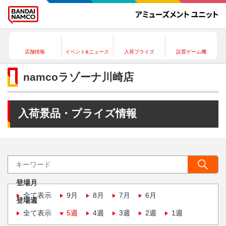
店舗情報
イベント&ニュース
入荷プライズ
設置ゲーム機
namcoラゾーナ川崎店
入荷景品・プライズ情報
登場月
全て表示
9月
8月
7月
6月
登場週
全て表示
5週
4週
3週
2週
1週