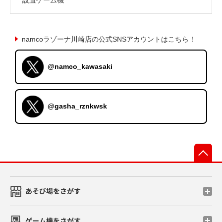
namcoラゾーナ川崎店の公式SNSアカウントはこちら！
@namco_kawasaki
@gasha_rznkwsk
先
あそび場をさがす
ゲーム機をさがす