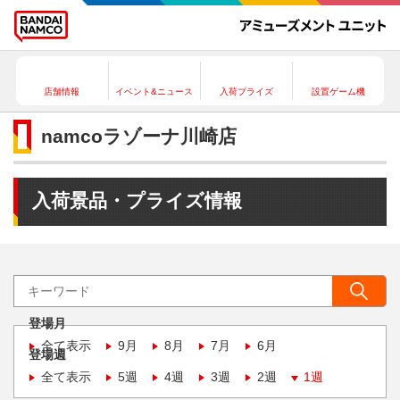
店舗情報
イベント&ニュース
入荷プライズ
設置ゲーム機
namcoラゾーナ川崎店
入荷景品・プライズ情報
登場月
全て表示
9月
8月
7月
6月
登場週
全て表示
5週
4週
3週
2週
1週