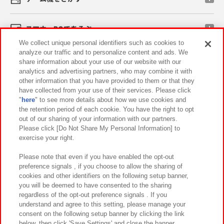
スマホ・PCであそぶ
We collect unique personal identifiers such as cookies to
analyze our traffic and to personalize content and ads. We
イベント・キャンペーン
share information about your use of our website with our
analytics and advertising partners, who may combine it with
other information that you have provided to them or that they
have collected from your use of their services. Please click
"
here
" to see more details about how we use cookies and
関連会社
サステナビリティ
サイトポリシー
the retention period of each cookie. You have the right to opt
out of our sharing of your information with our partners.
プライバシーポリシー
ウェブアクセシビリティ方針と検証結果
Please click [Do Not Share My Personal Information] to
exercise your right.
お取引先さまとともに
食品のご提供について
カスタマーハラスメント対応方針
よくあるご質問・お問い合わせ
Please note that even if you have enabled the opt-out
preference signals , if you choose to allow the sharing of
cookies and other identifiers on the following setup banner,
you will be deemed to have consented to the sharing
regardless of the opt-out preference signals . If you
understand and agree to this setting, please manage your
consent on the following setup banner by clicking the link
below, then click 'Save Settings' and close the banner.