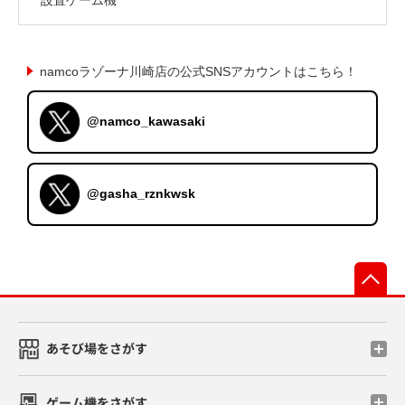
namcoラゾーナ川崎店の公式SNSアカウントはこちら！
@namco_kawasaki
@gasha_rznkwsk
先
あそび場をさがす
ゲーム機をさがす