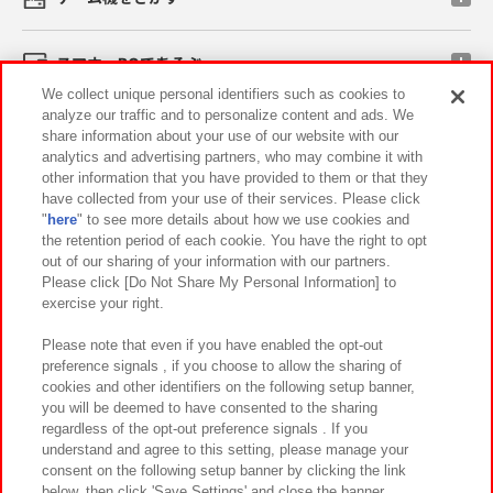
スマホ・PCであそぶ
We collect unique personal identifiers such as cookies to
analyze our traffic and to personalize content and ads. We
イベント・キャンペーン
share information about your use of our website with our
analytics and advertising partners, who may combine it with
other information that you have provided to them or that they
have collected from your use of their services. Please click
"
here
" to see more details about how we use cookies and
関連会社
サステナビリティ
サイトポリシー
the retention period of each cookie. You have the right to opt
out of our sharing of your information with our partners.
プライバシーポリシー
ウェブアクセシビリティ方針と検証結果
Please click [Do Not Share My Personal Information] to
exercise your right.
お取引先さまとともに
食品のご提供について
カスタマーハラスメント対応方針
よくあるご質問・お問い合わせ
Please note that even if you have enabled the opt-out
preference signals , if you choose to allow the sharing of
cookies and other identifiers on the following setup banner,
you will be deemed to have consented to the sharing
regardless of the opt-out preference signals . If you
understand and agree to this setting, please manage your
consent on the following setup banner by clicking the link
below, then click 'Save Settings' and close the banner.