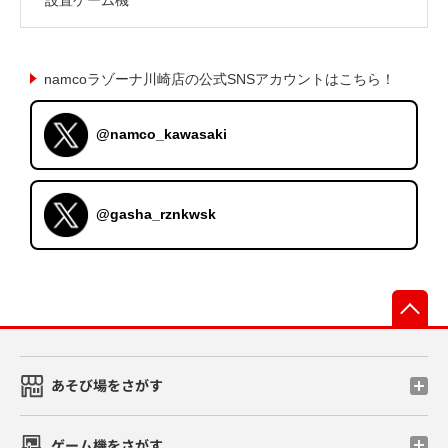
namcoラゾーナ川崎店の公式SNSアカウントはこちら！
@namco_kawasaki
@gasha_rznkwsk
先
あそび場をさがす
ゲーム機をさがす