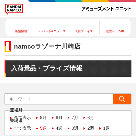
店舗情報
イベント&ニュース
入荷プライズ
設置ゲーム機
namcoラゾーナ川崎店
入荷景品・プライズ情報
登場月
全て表示
9月
8月
7月
6月
登場週
全て表示
5週
4週
3週
2週
1週