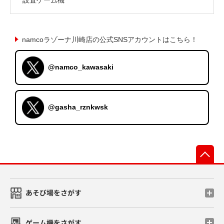
namcoラゾーナ川崎店の公式SNSアカウントはこちら！
@namco_kawasaki
@gasha_rznkwsk
先
あそび場をさがす
ゲーム機をさがす