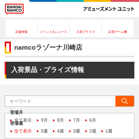
店舗情報
イベント&ニュース
入荷プライズ
設置ゲーム機
namcoラゾーナ川崎店
入荷景品・プライズ情報
登場月
全て表示
9月
8月
7月
6月
登場週
全て表示
5週
4週
3週
2週
1週