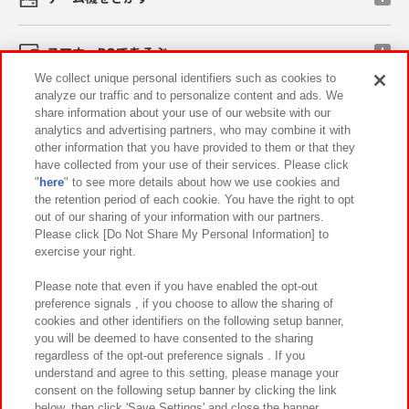
スマホ・PCであそぶ
We collect unique personal identifiers such as cookies to
analyze our traffic and to personalize content and ads. We
イベント・キャンペーン
share information about your use of our website with our
analytics and advertising partners, who may combine it with
other information that you have provided to them or that they
have collected from your use of their services. Please click
"
here
" to see more details about how we use cookies and
関連会社
サステナビリティ
サイトポリシー
the retention period of each cookie. You have the right to opt
out of our sharing of your information with our partners.
プライバシーポリシー
ウェブアクセシビリティ方針と検証結果
Please click [Do Not Share My Personal Information] to
exercise your right.
お取引先さまとともに
食品のご提供について
カスタマーハラスメント対応方針
よくあるご質問・お問い合わせ
Please note that even if you have enabled the opt-out
preference signals , if you choose to allow the sharing of
cookies and other identifiers on the following setup banner,
you will be deemed to have consented to the sharing
regardless of the opt-out preference signals . If you
understand and agree to this setting, please manage your
consent on the following setup banner by clicking the link
below, then click 'Save Settings' and close the banner.