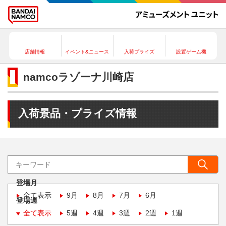
店舗情報
イベント&ニュース
入荷プライズ
設置ゲーム機
namcoラゾーナ川崎店
入荷景品・プライズ情報
登場月
全て表示
9月
8月
7月
6月
登場週
全て表示
5週
4週
3週
2週
1週