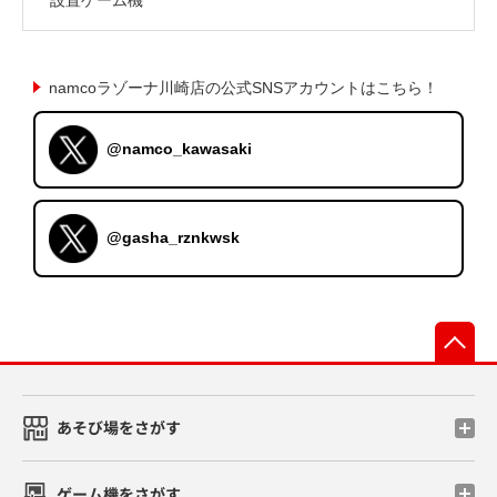
namcoラゾーナ川崎店の公式SNSアカウントはこちら！
@namco_kawasaki
@gasha_rznkwsk
先
あそび場をさがす
ゲーム機をさがす