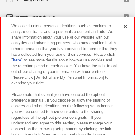
スマホ・PCであそぶ
We collect unique personal identifiers such as cookies to
analyze our traffic and to personalize content and ads. We
イベント・キャンペーン
share information about your use of our website with our
analytics and advertising partners, who may combine it with
other information that you have provided to them or that they
have collected from your use of their services. Please click
"
here
" to see more details about how we use cookies and
関連会社
サステナビリティ
サイトポリシー
the retention period of each cookie. You have the right to opt
out of our sharing of your information with our partners.
プライバシーポリシー
ウェブアクセシビリティ方針と検証結果
Please click [Do Not Share My Personal Information] to
exercise your right.
お取引先さまとともに
食品のご提供について
カスタマーハラスメント対応方針
よくあるご質問・お問い合わせ
Please note that even if you have enabled the opt-out
preference signals , if you choose to allow the sharing of
cookies and other identifiers on the following setup banner,
you will be deemed to have consented to the sharing
regardless of the opt-out preference signals . If you
understand and agree to this setting, please manage your
consent on the following setup banner by clicking the link
below, then click 'Save Settings' and close the banner.