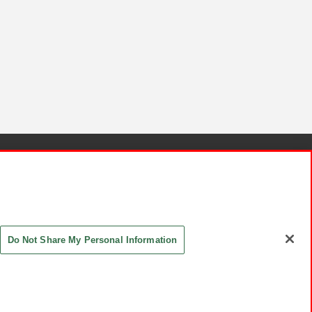
針と検証結果
お取引先さまとともに
お問い合わせ
Do Not Share My Personal Information
ASHIKI Co., Ltd. All Rights Reserved.