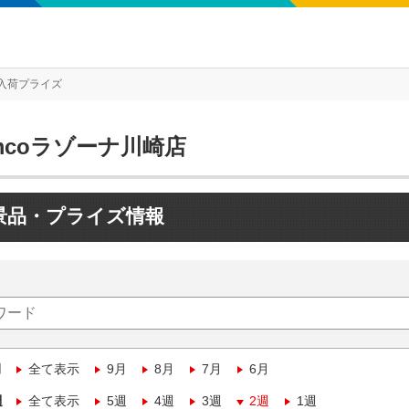
入荷プライズ
mcoラゾーナ川崎店
景品・プライズ情報
月
全て表示
9月
8月
7月
6月
週
全て表示
5週
4週
3週
2週
1週