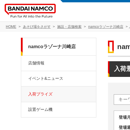
HOME
あそび場をさがす
施設・店舗検索
namcoラゾーナ川崎店
na
namcoラゾーナ川崎店
店舗情報
入荷
イベント&ニュース
入荷プライズ
設置ゲーム機
登場
登場