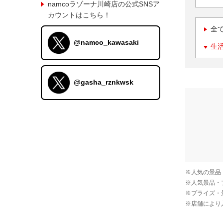
namcoラゾーナ川崎店の公式SNSア
カウントはこちら！
全
@namco_kawasaki
生
@gasha_rznkwsk