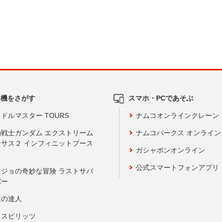
ム機をさがす
スマホ・PCであそぶ
ドルマスター TOURS
ナムコオンラインクレーン
動戦士ガンダム エクストリーム
ナムコパークス オンライ
ーサス２ インフィニットブース
ガシャポンオンライン
公式スマートフォンアプリ
ョジョの奇妙な冒険 ラストサバ
バー
鼓の達人
りスピリッツ