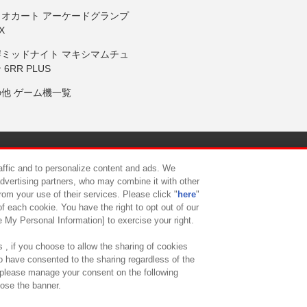
リオカート アーケードグランプ
X
岸ミッドナイト マキシマムチュ
 6RR PLUS
の他 ゲーム機一覧
サイトポリシー
プライバシーポリシー
ウェブアクセシビリティ方
raffic and to personalize content and ads. We
advertising partners, who may combine it with other
rom your use of their services. Please click "
here
"
供について
カスタマーハラスメント対応方針
よくあるご質問・
f each cookie. You have the right to opt out of our
e My Personal Information] to exercise your right.
 , if you choose to allow the sharing of cookies
to have consented to the sharing regardless of the
, please manage your consent on the following
lose the banner.
ndai Namco Amusement Lab Inc.
©Bandai Namco Experience Inc.
©HANAY