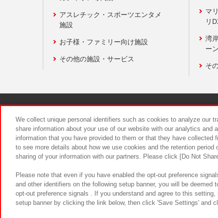
マ
アスレチック・スポーツエンタメ
リD
施設
湾
お子様・ファミリー向け施設
ーン
その他の施設・サービス
そ
関連会社
サステナビリティ
We collect unique personal identifiers such as cookies to analyze our t
share information about your use of our website with our analytics and 
information that you have provided to them or that they have collected f
食品のご提
to see more details about how we use cookies and the retention period o
sharing of your information with our partners. Please click [Do Not Shar
Please note that even if you have enabled the opt-out preference signals
and other identifiers on the following setup banner, you will be deemed 
opt-out preference signals . If you understand and agree to this setting
setup banner by clicking the link below, then click 'Save Settings' and c
©Bandai Namco Amusement Inc.
©Ba