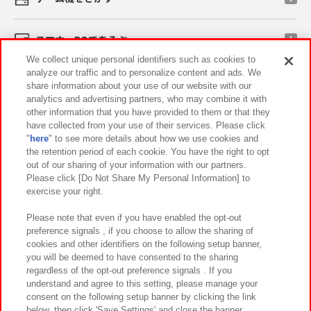
スマホ・PCであそぶ
We collect unique personal identifiers such as cookies to
analyze our traffic and to personalize content and ads. We
イベント・キャンペーン
share information about your use of our website with our
analytics and advertising partners, who may combine it with
other information that you have provided to them or that they
have collected from your use of their services. Please click
"
here
" to see more details about how we use cookies and
関連会社
サステナビリティ
サイトポリシー
the retention period of each cookie. You have the right to opt
out of our sharing of your information with our partners.
プライバシーポリシー
ウェブアクセシビリティ方針と検証結果
Please click [Do Not Share My Personal Information] to
exercise your right.
お取引先さまとともに
食品のご提供について
カスタマーハラスメント対応方針
よくあるご質問・お問い合わせ
Please note that even if you have enabled the opt-out
preference signals , if you choose to allow the sharing of
cookies and other identifiers on the following setup banner,
you will be deemed to have consented to the sharing
regardless of the opt-out preference signals . If you
understand and agree to this setting, please manage your
consent on the following setup banner by clicking the link
below, then click 'Save Settings' and close the banner.