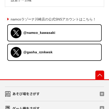
namcoラゾーナ川崎店の公式SNSアカウントはこちら！
@namco_kawasaki
@gasha_rznkwsk
先
あそび場をさがす
ゲーム機をさがす