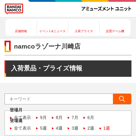
店舗情報
イベント&ニュース
入荷プライズ
設置ゲーム機
namcoラゾーナ川崎店
入荷景品・プライズ情報
登場月
全て表示
9月
8月
7月
6月
登場週
全て表示
5週
4週
3週
2週
1週