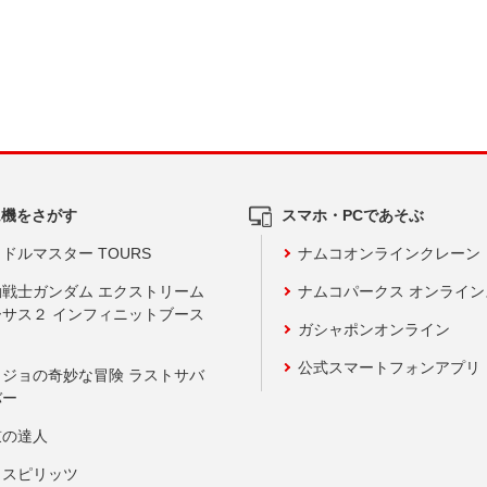
ム機をさがす
スマホ・PCであそぶ
ドルマスター TOURS
ナムコオンラインクレーン
動戦士ガンダム エクストリーム
ナムコパークス オンライ
ーサス２ インフィニットブース
ガシャポンオンライン
公式スマートフォンアプリ
ョジョの奇妙な冒険 ラストサバ
バー
鼓の達人
りスピリッツ