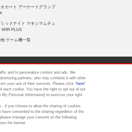
リオカート アーケードグランプ
X
岸ミッドナイト マキシマムチュ
 6RR PLUS
の他 ゲーム機一覧
サイトポリシー
プライバシーポリシー
ウェブアクセシビリティ方
raffic and to personalize content and ads. We
advertising partners, who may combine it with other
rom your use of their services. Please click "
here
"
供について
カスタマーハラスメント対応方針
よくあるご質問・
f each cookie. You have the right to opt out of our
e My Personal Information] to exercise your right.
 , if you choose to allow the sharing of cookies
to have consented to the sharing regardless of the
, please manage your consent on the following
lose the banner.
ndai Namco Amusement Lab Inc.
©Bandai Namco Experience Inc.
©HANAY