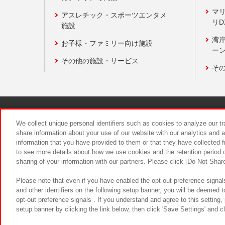
マ
アスレチック・スポーツエンタメ
リD
施設
湾
お子様・ファミリー向け施設
ーン
その他の施設・サービス
そ
関連会社
サステナビリティ
We collect unique personal identifiers such as cookies to analyze our t
share information about your use of our website with our analytics and 
information that you have provided to them or that they have collected f
食品のご提
to see more details about how we use cookies and the retention period o
sharing of your information with our partners. Please click [Do Not Shar
Please note that even if you have enabled the opt-out preference signals
and other identifiers on the following setup banner, you will be deemed 
opt-out preference signals . If you understand and agree to this setting
setup banner by clicking the link below, then click 'Save Settings' and c
©Bandai Namco Amusement Inc.
©Ba