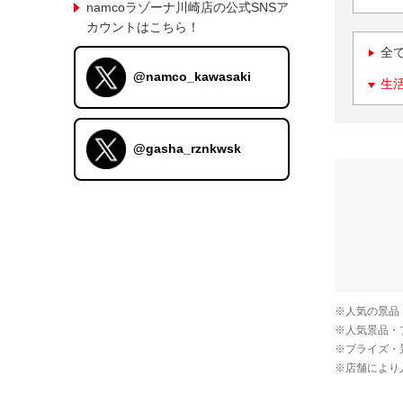
namcoラゾーナ川崎店の公式SNSア
カウントはこちら！
全
@namco_kawasaki
生
@gasha_rznkwsk