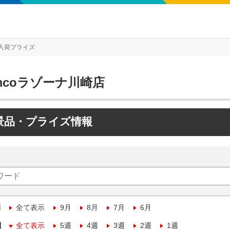
入荷プライズ
mcoラゾーナ川崎店
景品・プライズ情報
月
全て表示
9月
8月
7月
6月
週
全て表示
5週
4週
3週
2週
1週