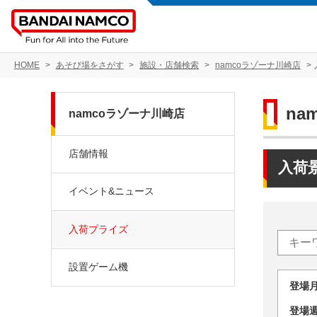
HOME
あそび場をさがす
施設・店舗検索
namcoラゾーナ川崎店
na
namcoラゾーナ川崎店
店舗情報
入荷
イベント&ニュース
入荷プライズ
設置ゲーム機
登場
登場