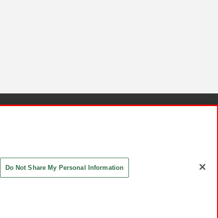
針と検証結果
お取引先さまとともに
お問い合わせ
Do Not Share My Personal Information
ASHIKI Co., Ltd. All Rights Reserved.