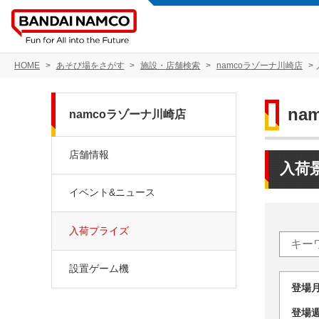
HOME
あそび場をさがす
施設・店舗検索
namcoラゾーナ川崎店
na
namcoラゾーナ川崎店
店舗情報
入荷
イベント&ニュース
入荷プライズ
設置ゲーム機
登場
登場