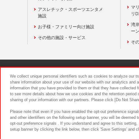
マ
アスレチック・スポーツエンタメ
リD
施設
湾
お子様・ファミリー向け施設
ーン
その他の施設・サービス
そ
関連会社
サステナビリティ
We collect unique personal identifiers such as cookies to analyze our t
share information about your use of our website with our analytics and 
information that you have provided to them or that they have collected f
食品のご提
to see more details about how we use cookies and the retention period o
sharing of your information with our partners. Please click [Do Not Shar
Please note that even if you have enabled the opt-out preference signals
and other identifiers on the following setup banner, you will be deemed 
opt-out preference signals . If you understand and agree to this setting
setup banner by clicking the link below, then click 'Save Settings' and c
©Bandai Namco Amusement Inc.
©Ba