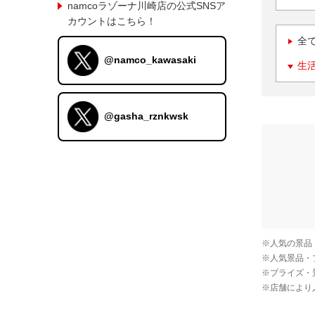
namcoラゾーナ川崎店の公式SNSア
カウントはこちら！
全
@namco_kawasaki
生
@gasha_rznkwsk