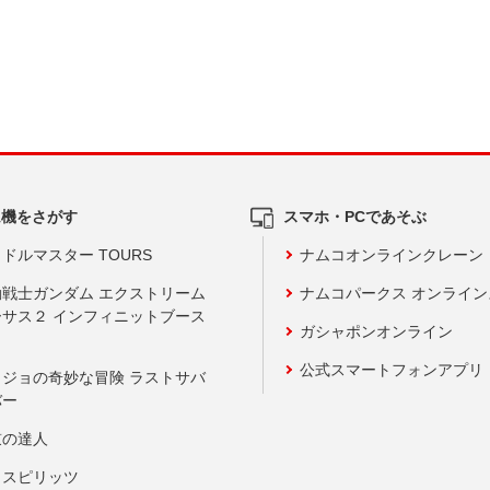
ム機をさがす
スマホ・PCであそぶ
ドルマスター TOURS
ナムコオンラインクレーン
動戦士ガンダム エクストリーム
ナムコパークス オンライ
ーサス２ インフィニットブース
ガシャポンオンライン
公式スマートフォンアプリ
ョジョの奇妙な冒険 ラストサバ
バー
鼓の達人
りスピリッツ