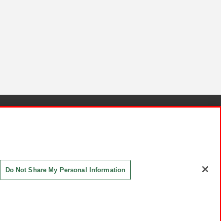
針と検証結果
お取引先さまとともに
お問い合わせ
Do Not Share My Personal Information
ASHIKI Co., Ltd. All Rights Reserved.