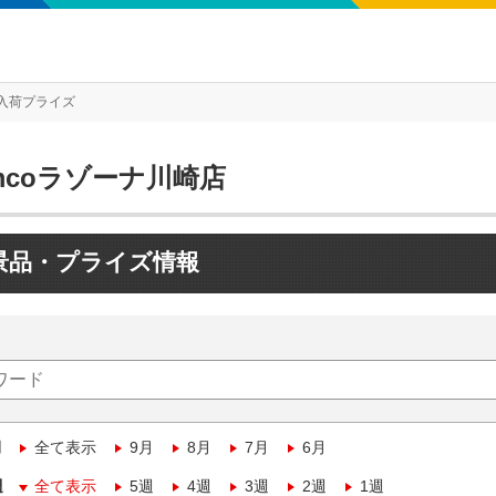
入荷プライズ
mcoラゾーナ川崎店
景品・プライズ情報
月
全て表示
9月
8月
7月
6月
週
全て表示
5週
4週
3週
2週
1週