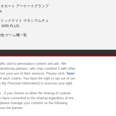
リオカート アーケードグランプ
X
岸ミッドナイト マキシマムチュ
 6RR PLUS
の他 ゲーム機一覧
サイトポリシー
プライバシーポリシー
ウェブアクセシビリティ方
raffic and to personalize content and ads. We
advertising partners, who may combine it with other
rom your use of their services. Please click "
here
"
供について
カスタマーハラスメント対応方針
よくあるご質問・
f each cookie. You have the right to opt out of our
e My Personal Information] to exercise your right.
 , if you choose to allow the sharing of cookies
to have consented to the sharing regardless of the
, please manage your consent on the following
lose the banner.
ndai Namco Amusement Lab Inc.
©Bandai Namco Experience Inc.
©HANAY