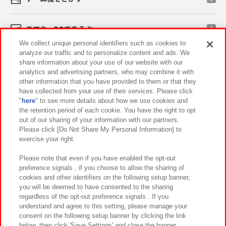
スマホ・PCであそぶ
We collect unique personal identifiers such as cookies to
analyze our traffic and to personalize content and ads. We
イベント・キャンペーン
share information about your use of our website with our
analytics and advertising partners, who may combine it with
other information that you have provided to them or that they
have collected from your use of their services. Please click
"
here
" to see more details about how we use cookies and
関連会社
サステナビリティ
サイトポリシー
the retention period of each cookie. You have the right to opt
out of our sharing of your information with our partners.
プライバシーポリシー
ウェブアクセシビリティ方針と検証結果
Please click [Do Not Share My Personal Information] to
exercise your right.
お取引先さまとともに
食品のご提供について
カスタマーハラスメント対応方針
よくあるご質問・お問い合わせ
Please note that even if you have enabled the opt-out
preference signals , if you choose to allow the sharing of
cookies and other identifiers on the following setup banner,
you will be deemed to have consented to the sharing
regardless of the opt-out preference signals . If you
understand and agree to this setting, please manage your
consent on the following setup banner by clicking the link
below, then click 'Save Settings' and close the banner.