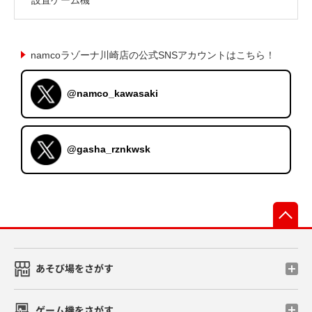
namcoラゾーナ川崎店の公式SNSアカウントはこちら！
@namco_kawasaki
@gasha_rznkwsk
先
あそび場をさがす
ゲーム機をさがす