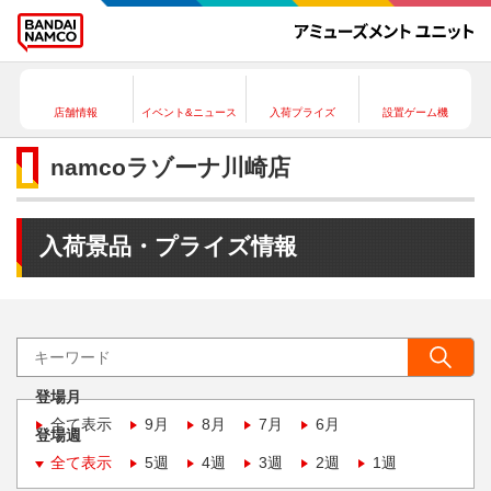
店舗情報
イベント&ニュース
入荷プライズ
設置ゲーム機
namcoラゾーナ川崎店
入荷景品・プライズ情報
登場月
全て表示
9月
8月
7月
6月
登場週
全て表示
5週
4週
3週
2週
1週