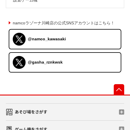
namcoラゾーナ川崎店の公式SNSアカウントはこちら！
@namco_kawasaki
@gasha_rznkwsk
先
あそび場をさがす
ゲーム機をさがす