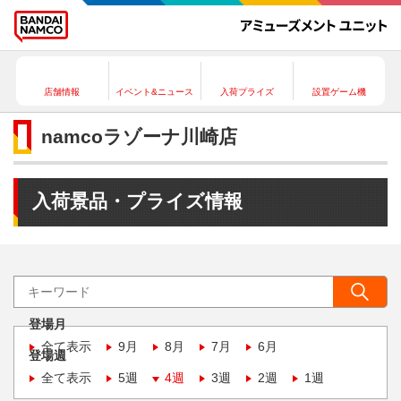
店舗情報
イベント&ニュース
入荷プライズ
設置ゲーム機
namcoラゾーナ川崎店
入荷景品・プライズ情報
登場月
全て表示
9月
8月
7月
6月
登場週
全て表示
5週
4週
3週
2週
1週