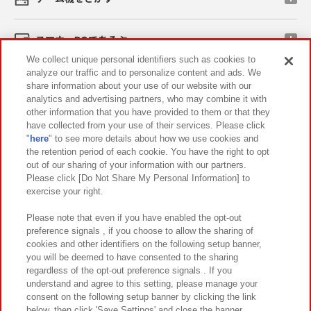
スマホ・PCであそぶ
We collect unique personal identifiers such as cookies to
analyze our traffic and to personalize content and ads. We
イベント・キャンペーン
share information about your use of our website with our
analytics and advertising partners, who may combine it with
other information that you have provided to them or that they
have collected from your use of their services. Please click
"
here
" to see more details about how we use cookies and
関連会社
サステナビリティ
サイトポリシー
the retention period of each cookie. You have the right to opt
out of our sharing of your information with our partners.
プライバシーポリシー
ウェブアクセシビリティ方針と検証結果
Please click [Do Not Share My Personal Information] to
exercise your right.
お取引先さまとともに
食品のご提供について
カスタマーハラスメント対応方針
よくあるご質問・お問い合わせ
Please note that even if you have enabled the opt-out
preference signals , if you choose to allow the sharing of
cookies and other identifiers on the following setup banner,
you will be deemed to have consented to the sharing
regardless of the opt-out preference signals . If you
understand and agree to this setting, please manage your
consent on the following setup banner by clicking the link
below, then click 'Save Settings' and close the banner.