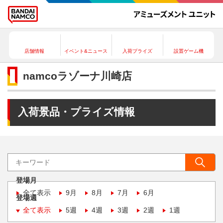
店舗情報
イベント&ニュース
入荷プライズ
設置ゲーム機
namcoラゾーナ川崎店
入荷景品・プライズ情報
登場月
全て表示
9月
8月
7月
6月
登場週
全て表示
5週
4週
3週
2週
1週