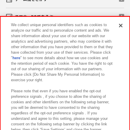
スマホ・PCであそぶ
We collect unique personal identifiers such as cookies to
analyze our traffic and to personalize content and ads. We
イベント・キャンペーン
share information about your use of our website with our
analytics and advertising partners, who may combine it with
other information that you have provided to them or that they
have collected from your use of their services. Please click
"
here
" to see more details about how we use cookies and
関連会社
サステナビリティ
サイトポリシー
the retention period of each cookie. You have the right to opt
out of our sharing of your information with our partners.
プライバシーポリシー
ウェブアクセシビリティ方針と検証結果
Please click [Do Not Share My Personal Information] to
exercise your right.
お取引先さまとともに
食品のご提供について
カスタマーハラスメント対応方針
よくあるご質問・お問い合わせ
Please note that even if you have enabled the opt-out
preference signals , if you choose to allow the sharing of
cookies and other identifiers on the following setup banner,
you will be deemed to have consented to the sharing
regardless of the opt-out preference signals . If you
understand and agree to this setting, please manage your
consent on the following setup banner by clicking the link
below, then click 'Save Settings' and close the banner.