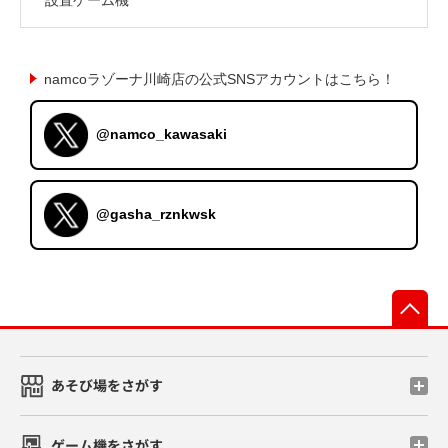
namcoラゾーナ川崎店の公式SNSアカウントはこちら！
@namco_kawasaki
@gasha_rznkwsk
先
あそび場をさがす
ゲーム機をさがす