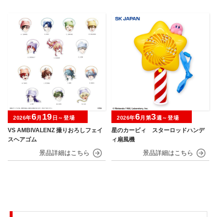
6
19
6
3
2026年
月
日～登場
2026年
月第
週～登場
VS AMBIVALENZ 撮りおろしフェイ
星のカービィ スターロッドハンデ
スヘアゴム
ィ扇風機