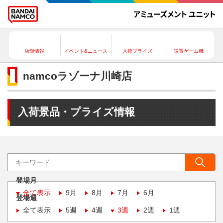
店舗情報
イベント&ニュース
入荷プライズ
設置ゲーム機
namcoラゾーナ川崎店
入荷景品・プライズ情報
登場月
全て表示
9月
8月
7月
6月
登場週
全て表示
5週
4週
3週
2週
1週