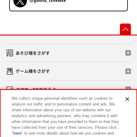
@gasha_rznkwsk
先
あそび場をさがす
ゲーム機をさがす
スマホ・PCであそぶ
We collect unique personal identifiers such as cookies to
analyze our traffic and to personalize content and ads. We
イベント・キャンペーン
share information about your use of our website with our
analytics and advertising partners, who may combine it with
other information that you have provided to them or that they
have collected from your use of their services. Please click
"
here
" to see more details about how we use cookies and
関連会社
サステナビリティ
サイトポリシー