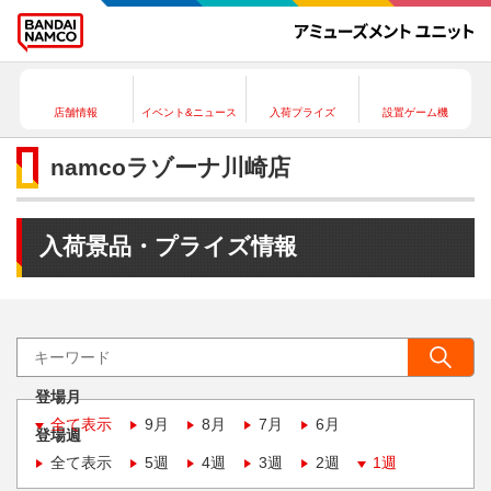
店舗情報
イベント&ニュース
入荷プライズ
設置ゲーム機
namcoラゾーナ川崎店
入荷景品・プライズ情報
登場月
全て表示
9月
8月
7月
6月
登場週
全て表示
5週
4週
3週
2週
1週