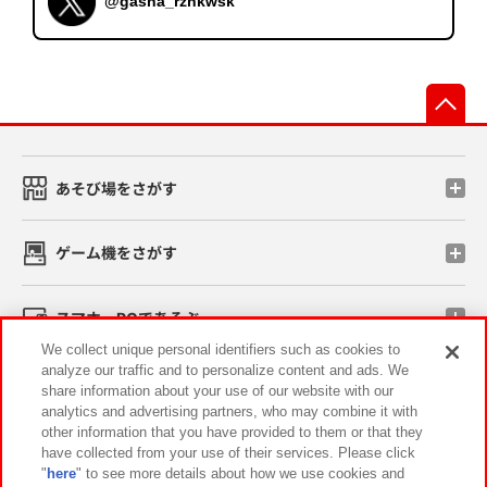
@gasha_rznkwsk
先
あそび場をさがす
ゲーム機をさがす
スマホ・PCであそぶ
We collect unique personal identifiers such as cookies to
analyze our traffic and to personalize content and ads. We
イベント・キャンペーン
share information about your use of our website with our
analytics and advertising partners, who may combine it with
other information that you have provided to them or that they
have collected from your use of their services. Please click
"
here
" to see more details about how we use cookies and
関連会社
サステナビリティ
サイトポリシー