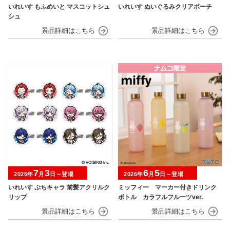
いれいす もふめいと マスコットシュ
いれいす ぬいぐるみクリアポーチ
シュ
7
3
6
5
2026年
月
日～登場
2026年
月
日～登場
いれいす ぷちキャラ 前髪アクリルク
ミッフィー マーカー付きドリンク
リップ
ボトル カラフルフルーツver.