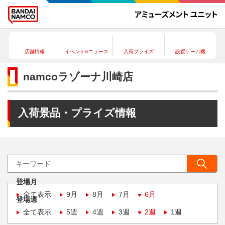
店舗情報
イベント&ニュース
入荷プライズ
設置ゲーム機
namcoラゾーナ川崎店
入荷景品・プライズ情報
登場月
全て表示
9月
8月
7月
6月
登場週
全て表示
5週
4週
3週
2週
1週