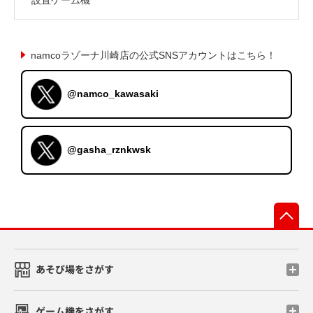
namcoラゾーナ川崎店の公式SNSアカウントはこちら！
@namco_kawasaki
@gasha_rznkwsk
先
あそび場をさがす
ゲーム機をさがす