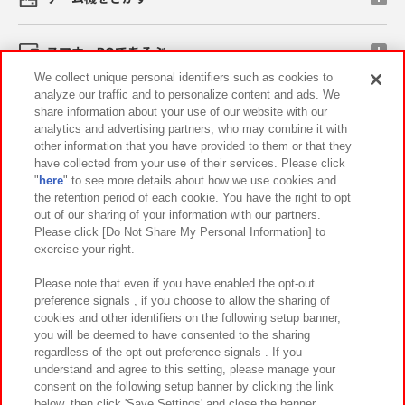
スマホ・PCであそぶ
We collect unique personal identifiers such as cookies to
analyze our traffic and to personalize content and ads. We
イベント・キャンペーン
share information about your use of our website with our
analytics and advertising partners, who may combine it with
other information that you have provided to them or that they
have collected from your use of their services. Please click
"
here
" to see more details about how we use cookies and
関連会社
サステナビリティ
サイトポリシー
the retention period of each cookie. You have the right to opt
out of our sharing of your information with our partners.
プライバシーポリシー
ウェブアクセシビリティ方針と検証結果
Please click [Do Not Share My Personal Information] to
exercise your right.
お取引先さまとともに
食品のご提供について
カスタマーハラスメント対応方針
よくあるご質問・お問い合わせ
Please note that even if you have enabled the opt-out
preference signals , if you choose to allow the sharing of
cookies and other identifiers on the following setup banner,
you will be deemed to have consented to the sharing
regardless of the opt-out preference signals . If you
understand and agree to this setting, please manage your
consent on the following setup banner by clicking the link
below, then click 'Save Settings' and close the banner.