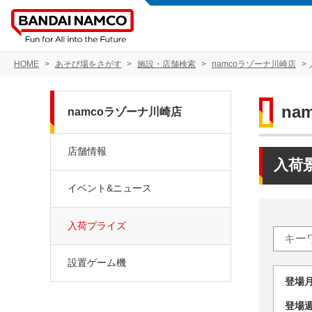
HOME
あそび場をさがす
施設・店舗検索
namcoラゾーナ川崎店
na
namcoラゾーナ川崎店
店舗情報
入荷
イベント&ニュース
入荷プライズ
設置ゲーム機
登場
登場