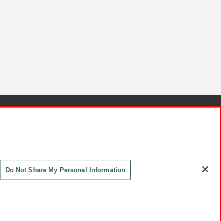
針と検証結果
お取引先さまとともに
お問い合わせ
Do Not Share My Personal Information
ASHIKI Co., Ltd. All Rights Reserved.