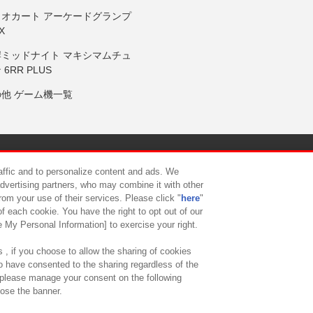
リオカート アーケードグランプ
X
岸ミッドナイト マキシマムチュ
 6RR PLUS
の他 ゲーム機一覧
サイトポリシー
プライバシーポリシー
ウェブアクセシビリティ方
raffic and to personalize content and ads. We
advertising partners, who may combine it with other
rom your use of their services. Please click "
here
"
供について
カスタマーハラスメント対応方針
よくあるご質問・
f each cookie. You have the right to opt out of our
e My Personal Information] to exercise your right.
 , if you choose to allow the sharing of cookies
to have consented to the sharing regardless of the
, please manage your consent on the following
lose the banner.
ndai Namco Amusement Lab Inc.
©Bandai Namco Experience Inc.
©HANAY