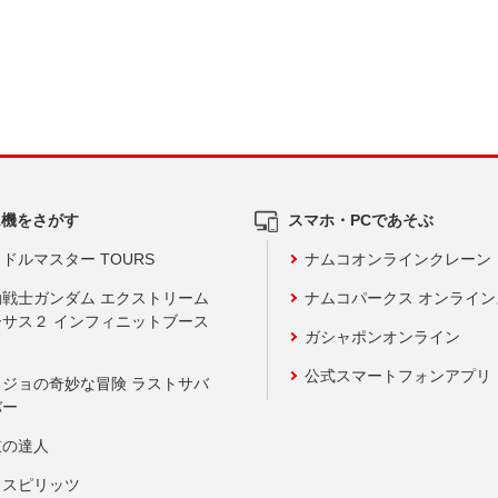
ム機をさがす
スマホ・PCであそぶ
ドルマスター TOURS
ナムコオンラインクレーン
動戦士ガンダム エクストリーム
ナムコパークス オンライ
ーサス２ インフィニットブース
ガシャポンオンライン
公式スマートフォンアプリ
ョジョの奇妙な冒険 ラストサバ
バー
鼓の達人
りスピリッツ