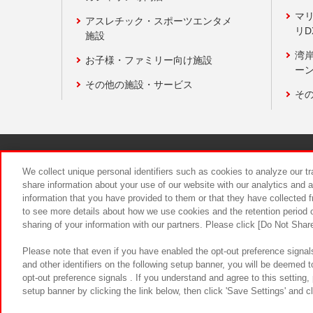
マ
アスレチック・スポーツエンタメ
リD
施設
湾
お子様・ファミリー向け施設
ーン
その他の施設・サービス
そ
関連会社
サステナビリティ
We collect unique personal identifiers such as cookies to analyze our t
share information about your use of our website with our analytics and 
information that you have provided to them or that they have collected f
食品のご提
to see more details about how we use cookies and the retention period o
sharing of your information with our partners. Please click [Do Not Shar
Please note that even if you have enabled the opt-out preference signals
and other identifiers on the following setup banner, you will be deemed 
opt-out preference signals . If you understand and agree to this setting
setup banner by clicking the link below, then click 'Save Settings' and c
©Bandai Namco Amusement Inc.
©Ba