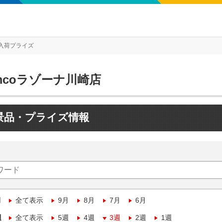
入荷プライズ
mcoラゾーナ川崎店
景品・プライズ情報
月
全て表示
9月
8月
7月
6月
週
全て表示
5週
4週
3週
2週
1週