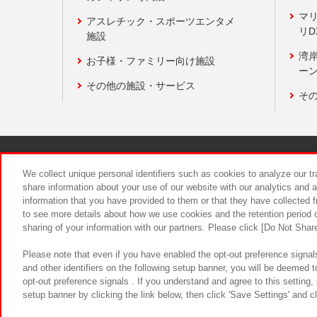
マ
アスレチック・スポーツエンタメ
リD
施設
湾
お子様・ファミリー向け施設
ーン
その他の施設・サービス
そ
関連会社
サステナビリティ
We collect unique personal identifiers such as cookies to analyze our t
share information about your use of our website with our analytics and 
information that you have provided to them or that they have collected f
食品のご提
to see more details about how we use cookies and the retention period o
sharing of your information with our partners. Please click [Do Not Shar
Please note that even if you have enabled the opt-out preference signals
and other identifiers on the following setup banner, you will be deemed 
opt-out preference signals . If you understand and agree to this setting
setup banner by clicking the link below, then click 'Save Settings' and c
©Bandai Namco Amusement Inc.
©Ba