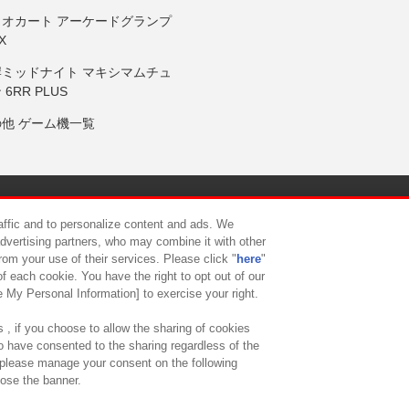
リオカート アーケードグランプ
X
岸ミッドナイト マキシマムチュ
 6RR PLUS
の他 ゲーム機一覧
サイトポリシー
プライバシーポリシー
ウェブアクセシビリティ方
raffic and to personalize content and ads. We
advertising partners, who may combine it with other
rom your use of their services. Please click "
here
"
供について
カスタマーハラスメント対応方針
よくあるご質問・
f each cookie. You have the right to opt out of our
e My Personal Information] to exercise your right.
 , if you choose to allow the sharing of cookies
to have consented to the sharing regardless of the
, please manage your consent on the following
lose the banner.
ndai Namco Amusement Lab Inc.
©Bandai Namco Experience Inc.
©HANAY