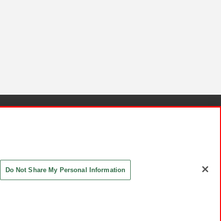
針と検証結果
お取引先さまとともに
お問い合わせ
Do Not Share My Personal Information
ASHIKI Co., Ltd. All Rights Reserved.