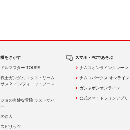
ム機をさがす
スマホ・PCであそぶ
ドルマスター TOURS
ナムコオンラインクレーン
動戦士ガンダム エクストリーム
ナムコパークス オンライ
ーサス２ インフィニットブース
ガシャポンオンライン
公式スマートフォンアプリ
ョジョの奇妙な冒険 ラストサバ
バー
鼓の達人
りスピリッツ