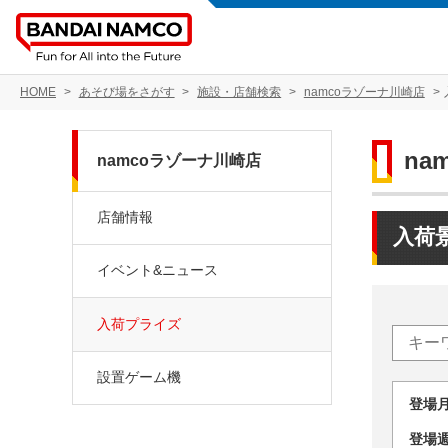
HOME
あそび場をさがす
施設・店舗検索
namcoラゾーナ川崎店
na
namcoラゾーナ川崎店
店舗情報
入荷
イベント&ニュース
入荷プライズ
設置ゲーム機
登場
登場