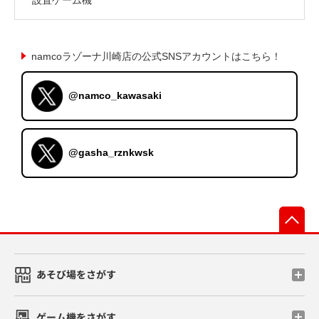
namcoラゾーナ川崎店の公式SNSアカウントはこちら！
@namco_kawasaki
@gasha_rznkwsk
先
あそび場をさがす
ゲーム機をさがす