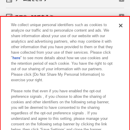
スマホ・PCであそぶ
We collect unique personal identifiers such as cookies to
analyze our traffic and to personalize content and ads. We
イベント・キャンペーン
share information about your use of our website with our
analytics and advertising partners, who may combine it with
other information that you have provided to them or that they
have collected from your use of their services. Please click
"
here
" to see more details about how we use cookies and
関連会社
サステナビリティ
サイトポリシー
the retention period of each cookie. You have the right to opt
out of our sharing of your information with our partners.
プライバシーポリシー
ウェブアクセシビリティ方針と検証結果
Please click [Do Not Share My Personal Information] to
exercise your right.
お取引先さまとともに
食品のご提供について
カスタマーハラスメント対応方針
よくあるご質問・お問い合わせ
Please note that even if you have enabled the opt-out
preference signals , if you choose to allow the sharing of
cookies and other identifiers on the following setup banner,
you will be deemed to have consented to the sharing
regardless of the opt-out preference signals . If you
understand and agree to this setting, please manage your
consent on the following setup banner by clicking the link
below, then click 'Save Settings' and close the banner.