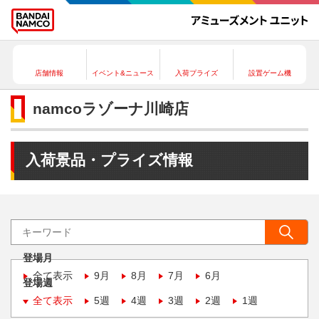
店舗情報
イベント&ニュース
入荷プライズ
設置ゲーム機
namcoラゾーナ川崎店
入荷景品・プライズ情報
登場月
全て表示
9月
8月
7月
6月
登場週
全て表示
5週
4週
3週
2週
1週