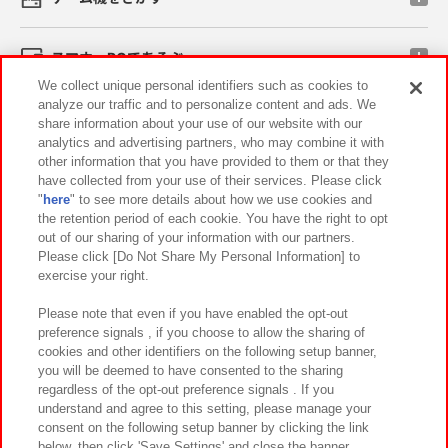
スマホ・PCであそぶ
We collect unique personal identifiers such as cookies to
analyze our traffic and to personalize content and ads. We
イベント・キャンペーン
share information about your use of our website with our
analytics and advertising partners, who may combine it with
other information that you have provided to them or that they
have collected from your use of their services. Please click
"
here
" to see more details about how we use cookies and
関連会社
サステナビリティ
サイトポリシー
the retention period of each cookie. You have the right to opt
out of our sharing of your information with our partners.
プライバシーポリシー
ウェブアクセシビリティ方針と検証結果
Please click [Do Not Share My Personal Information] to
exercise your right.
お取引先さまとともに
食品のご提供について
カスタマーハラスメント対応方針
よくあるご質問・お問い合わせ
Please note that even if you have enabled the opt-out
preference signals , if you choose to allow the sharing of
cookies and other identifiers on the following setup banner,
you will be deemed to have consented to the sharing
regardless of the opt-out preference signals . If you
understand and agree to this setting, please manage your
consent on the following setup banner by clicking the link
below, then click 'Save Settings' and close the banner.