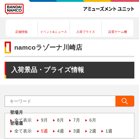
店舗情報
イベント&ニュース
入荷プライズ
設置ゲーム機
namcoラゾーナ川崎店
入荷景品・プライズ情報
登場月
全て表示
9月
8月
7月
6月
登場週
全て表示
5週
4週
3週
2週
1週