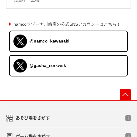
namcoラゾーナ川崎店の公式SNSアカウントはこちら！
@namco_kawasaki
@gasha_rznkwsk
先
あそび場をさがす
ゲーム機をさがす