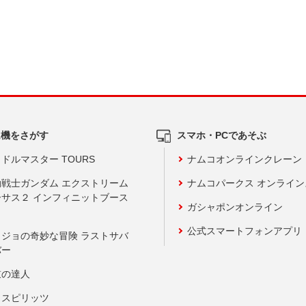
ム機をさがす
スマホ・PCであそぶ
ドルマスター TOURS
ナムコオンラインクレーン
動戦士ガンダム エクストリーム
ナムコパークス オンライ
ーサス２ インフィニットブース
ガシャポンオンライン
公式スマートフォンアプリ
ョジョの奇妙な冒険 ラストサバ
バー
鼓の達人
りスピリッツ