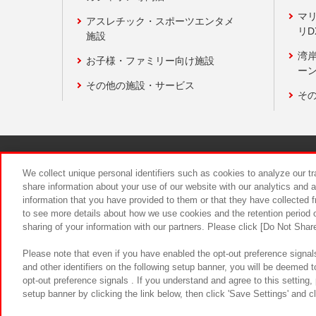
マ
アスレチック・スポーツエンタメ
リD
施設
湾
お子様・ファミリー向け施設
ーン
その他の施設・サービス
そ
関連会社
サステナビリティ
We collect unique personal identifiers such as cookies to analyze our t
share information about your use of our website with our analytics and 
information that you have provided to them or that they have collected f
食品のご提
to see more details about how we use cookies and the retention period o
sharing of your information with our partners. Please click [Do Not Shar
Please note that even if you have enabled the opt-out preference signals
and other identifiers on the following setup banner, you will be deemed 
opt-out preference signals . If you understand and agree to this setting
setup banner by clicking the link below, then click 'Save Settings' and c
©Bandai Namco Amusement Inc.
©Ba