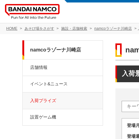
HOME
あそび場をさがす
施設・店舗検索
namcoラゾーナ川崎店
na
namcoラゾーナ川崎店
店舗情報
入荷
イベント&ニュース
入荷プライズ
設置ゲーム機
登場
登場