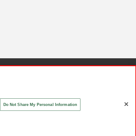
針と検証結果
お取引先さまとともに
お問い合わせ
Do Not Share My Personal Information
ASHIKI Co., Ltd. All Rights Reserved.