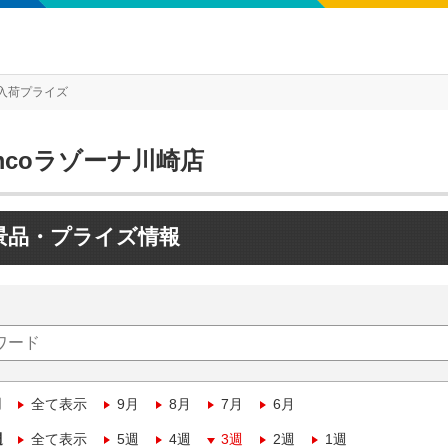
入荷プライズ
mcoラゾーナ川崎店
景品・プライズ情報
月
全て表示
9月
8月
7月
6月
週
全て表示
5週
4週
3週
2週
1週