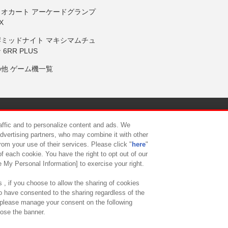
リオカート アーケードグランプ
X
岸ミッドナイト マキシマムチュ
 6RR PLUS
の他 ゲーム機一覧
サイトポリシー
プライバシーポリシー
ウェブアクセシビリティ方
raffic and to personalize content and ads. We
advertising partners, who may combine it with other
rom your use of their services. Please click "
here
"
供について
カスタマーハラスメント対応方針
よくあるご質問・
f each cookie. You have the right to opt out of our
e My Personal Information] to exercise your right.
 , if you choose to allow the sharing of cookies
to have consented to the sharing regardless of the
, please manage your consent on the following
lose the banner.
ndai Namco Amusement Lab Inc.
©Bandai Namco Experience Inc.
©HANAY