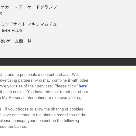
リオカート アーケードグランプ
X
岸ミッドナイト マキシマムチュ
 6RR PLUS
の他 ゲーム機一覧
サイトポリシー
プライバシーポリシー
ウェブアクセシビリティ方
raffic and to personalize content and ads. We
advertising partners, who may combine it with other
rom your use of their services. Please click "
here
"
供について
カスタマーハラスメント対応方針
よくあるご質問・
f each cookie. You have the right to opt out of our
e My Personal Information] to exercise your right.
 , if you choose to allow the sharing of cookies
to have consented to the sharing regardless of the
, please manage your consent on the following
lose the banner.
ndai Namco Amusement Lab Inc.
©Bandai Namco Experience Inc.
©HANAY