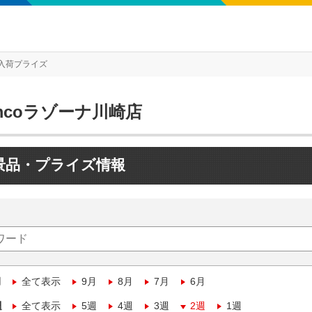
入荷プライズ
mcoラゾーナ川崎店
景品・プライズ情報
月
全て表示
9月
8月
7月
6月
週
全て表示
5週
4週
3週
2週
1週