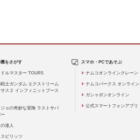
ム機をさがす
スマホ・PCであそぶ
ドルマスター TOURS
ナムコオンラインクレーン
動戦士ガンダム エクストリーム
ナムコパークス オンライ
ーサス２ インフィニットブース
ガシャポンオンライン
公式スマートフォンアプリ
ョジョの奇妙な冒険 ラストサバ
バー
鼓の達人
りスピリッツ