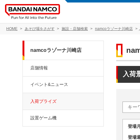
HOME
あそび場をさがす
施設・店舗検索
namcoラゾーナ川崎店
na
namcoラゾーナ川崎店
店舗情報
入荷
イベント&ニュース
入荷プライズ
設置ゲーム機
登場
登場