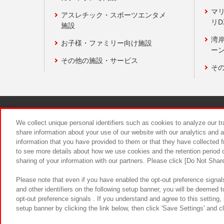
マ
アスレチック・スポーツエンタメ
リD
施設
湾
お子様・ファミリー向け施設
ーン
その他の施設・サービス
そ
関連会社
サステナビリティ
We collect unique personal identifiers such as cookies to analyze our t
share information about your use of our website with our analytics and 
information that you have provided to them or that they have collected f
食品のご提
to see more details about how we use cookies and the retention period o
sharing of your information with our partners. Please click [Do Not Shar
Please note that even if you have enabled the opt-out preference signals
and other identifiers on the following setup banner, you will be deemed 
opt-out preference signals . If you understand and agree to this setting
setup banner by clicking the link below, then click 'Save Settings' and c
©Bandai Namco Amusement Inc.
©Ba