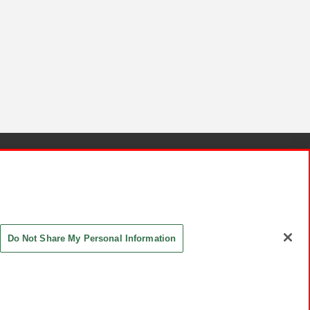
針と検証結果
お取引先さまとともに
お問い合わせ
Do Not Share My Personal Information
ASHIKI Co., Ltd. All Rights Reserved.