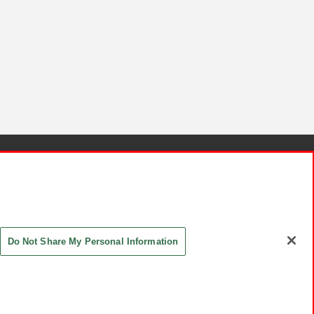
針と検証結果
お取引先さまとともに
お問い合わせ
Do Not Share My Personal Information
ASHIKI Co., Ltd. All Rights Reserved.