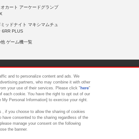
リオカート アーケードグランプ
X
岸ミッドナイト マキシマムチュ
 6RR PLUS
の他 ゲーム機一覧
サイトポリシー
プライバシーポリシー
ウェブアクセシビリティ方
raffic and to personalize content and ads. We
advertising partners, who may combine it with other
rom your use of their services. Please click "
here
"
供について
カスタマーハラスメント対応方針
よくあるご質問・
f each cookie. You have the right to opt out of our
e My Personal Information] to exercise your right.
 , if you choose to allow the sharing of cookies
to have consented to the sharing regardless of the
, please manage your consent on the following
lose the banner.
ndai Namco Amusement Lab Inc.
©Bandai Namco Experience Inc.
©HANAY