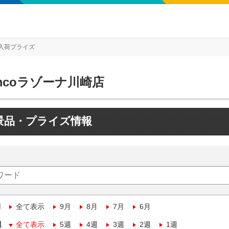
入荷プライズ
mcoラゾーナ川崎店
景品・プライズ情報
月
全て表示
9月
8月
7月
6月
週
全て表示
5週
4週
3週
2週
1週