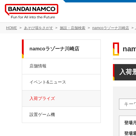
HOME
あそび場をさがす
施設・店舗検索
namcoラゾーナ川崎店
na
namcoラゾーナ川崎店
店舗情報
入荷
イベント&ニュース
入荷プライズ
設置ゲーム機
登場
登場