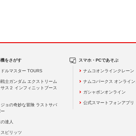
ム機をさがす
スマホ・PCであそぶ
ドルマスター TOURS
ナムコオンラインクレーン
動戦士ガンダム エクストリーム
ナムコパークス オンライ
ーサス２ インフィニットブース
ガシャポンオンライン
公式スマートフォンアプリ
ョジョの奇妙な冒険 ラストサバ
バー
鼓の達人
りスピリッツ