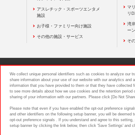
マ
アスレチック・スポーツエンタメ
リD
施設
湾
お子様・ファミリー向け施設
ーン
その他の施設・サービス
そ
関連会社
サステナビリティ
We collect unique personal identifiers such as cookies to analyze our t
share information about your use of our website with our analytics and 
information that you have provided to them or that they have collected f
食品のご提
to see more details about how we use cookies and the retention period o
sharing of your information with our partners. Please click [Do Not Shar
Please note that even if you have enabled the opt-out preference signals
and other identifiers on the following setup banner, you will be deemed 
opt-out preference signals . If you understand and agree to this setting
setup banner by clicking the link below, then click 'Save Settings' and c
©Bandai Namco Amusement Inc.
©Ba