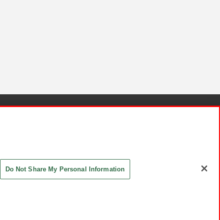
針と検証結果
お取引先さまとともに
お問い合わせ
Do Not Share My Personal Information
ASHIKI Co., Ltd. All Rights Reserved.