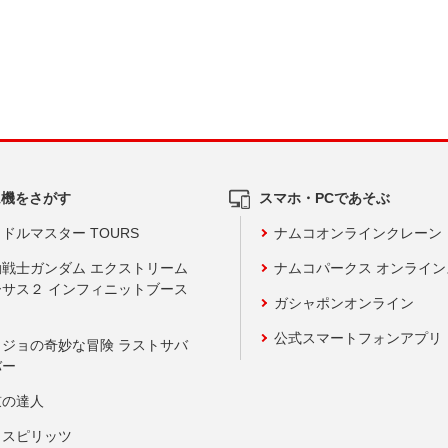
ム機をさがす
スマホ・PCであそぶ
ドルマスター TOURS
ナムコオンラインクレーン
動戦士ガンダム エクストリーム
ナムコパークス オンライ
ーサス２ インフィニットブース
ガシャポンオンライン
公式スマートフォンアプリ
ョジョの奇妙な冒険 ラストサバ
バー
鼓の達人
りスピリッツ