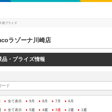
入荷プライズ
mcoラゾーナ川崎店
景品・プライズ情報
月
全て表示
9月
8月
7月
6月
週
全て表示
5週
4週
3週
2週
1週