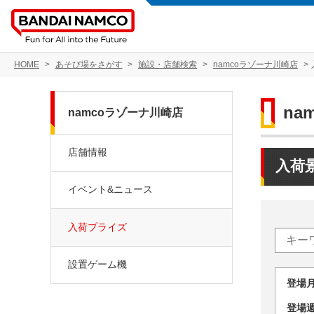
HOME
あそび場をさがす
施設・店舗検索
namcoラゾーナ川崎店
na
namcoラゾーナ川崎店
店舗情報
入荷
イベント&ニュース
入荷プライズ
設置ゲーム機
登場
登場