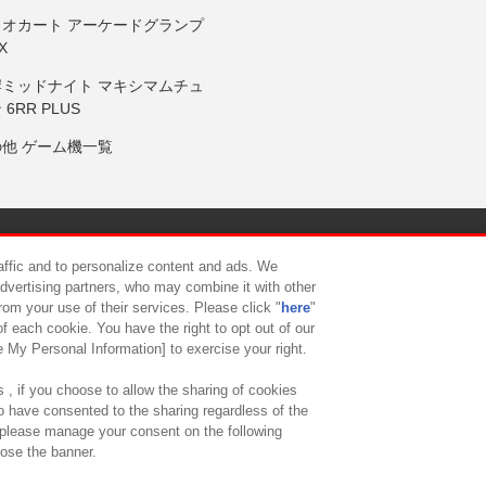
リオカート アーケードグランプ
X
岸ミッドナイト マキシマムチュ
 6RR PLUS
の他 ゲーム機一覧
サイトポリシー
プライバシーポリシー
ウェブアクセシビリティ方
raffic and to personalize content and ads. We
advertising partners, who may combine it with other
rom your use of their services. Please click "
here
"
供について
カスタマーハラスメント対応方針
よくあるご質問・
f each cookie. You have the right to opt out of our
e My Personal Information] to exercise your right.
 , if you choose to allow the sharing of cookies
to have consented to the sharing regardless of the
, please manage your consent on the following
lose the banner.
ndai Namco Amusement Lab Inc.
©Bandai Namco Experience Inc.
©HANAY