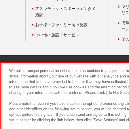
マ
アスレチック・スポーツエンタメ
リD
施設
湾
お子様・ファミリー向け施設
ーン
その他の施設・サービス
そ
関連会社
サステナビリティ
We collect unique personal identifiers such as cookies to analyze our t
share information about your use of our website with our analytics and 
information that you have provided to them or that they have collected f
食品のご提
to see more details about how we use cookies and the retention period o
sharing of your information with our partners. Please click [Do Not Shar
Please note that even if you have enabled the opt-out preference signals
and other identifiers on the following setup banner, you will be deemed 
opt-out preference signals . If you understand and agree to this setting
setup banner by clicking the link below, then click 'Save Settings' and c
©Bandai Namco Amusement Inc.
©Ba