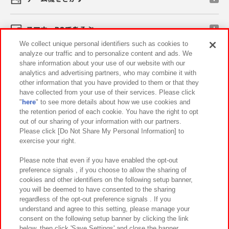
スマホ・PCであそぶ
We collect unique personal identifiers such as cookies to
analyze our traffic and to personalize content and ads. We
イベント・キャンペーン
share information about your use of our website with our
analytics and advertising partners, who may combine it with
other information that you have provided to them or that they
have collected from your use of their services. Please click
"
here
" to see more details about how we use cookies and
関連会社
サステナビリティ
サイトポリシー
the retention period of each cookie. You have the right to opt
out of our sharing of your information with our partners.
プライバシーポリシー
ウェブアクセシビリティ方針と検証結果
Please click [Do Not Share My Personal Information] to
exercise your right.
お取引先さまとともに
食品のご提供について
カスタマーハラスメント対応方針
よくあるご質問・お問い合わせ
Please note that even if you have enabled the opt-out
preference signals , if you choose to allow the sharing of
cookies and other identifiers on the following setup banner,
you will be deemed to have consented to the sharing
regardless of the opt-out preference signals . If you
understand and agree to this setting, please manage your
consent on the following setup banner by clicking the link
below, then click 'Save Settings' and close the banner.