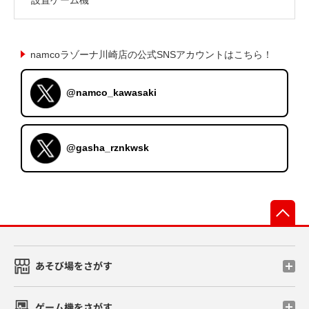
namcoラゾーナ川崎店の公式SNSアカウントはこちら！
@namco_kawasaki
@gasha_rznkwsk
先
あそび場をさがす
ゲーム機をさがす