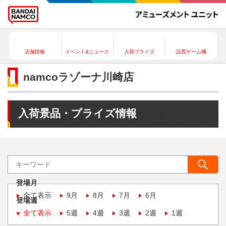
店舗情報
イベント&ニュース
入荷プライズ
設置ゲーム機
namcoラゾーナ川崎店
入荷景品・プライズ情報
登場月
全て表示
9月
8月
7月
6月
登場週
全て表示
5週
4週
3週
2週
1週