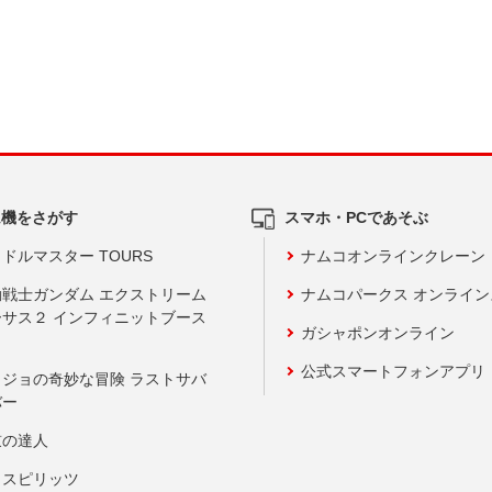
ム機をさがす
スマホ・PCであそぶ
ドルマスター TOURS
ナムコオンラインクレーン
動戦士ガンダム エクストリーム
ナムコパークス オンライ
ーサス２ インフィニットブース
ガシャポンオンライン
公式スマートフォンアプリ
ョジョの奇妙な冒険 ラストサバ
バー
鼓の達人
りスピリッツ