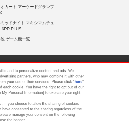
リオカート アーケードグランプ
X
岸ミッドナイト マキシマムチュ
 6RR PLUS
の他 ゲーム機一覧
サイトポリシー
プライバシーポリシー
ウェブアクセシビリティ方
raffic and to personalize content and ads. We
advertising partners, who may combine it with other
rom your use of their services. Please click "
here
"
供について
カスタマーハラスメント対応方針
よくあるご質問・
f each cookie. You have the right to opt out of our
e My Personal Information] to exercise your right.
 , if you choose to allow the sharing of cookies
to have consented to the sharing regardless of the
, please manage your consent on the following
lose the banner.
ndai Namco Amusement Lab Inc.
©Bandai Namco Experience Inc.
©HANAY