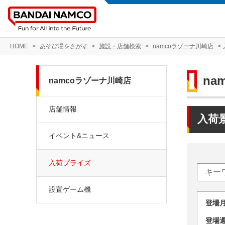
HOME
あそび場をさがす
施設・店舗検索
namcoラゾーナ川崎店
na
namcoラゾーナ川崎店
店舗情報
入荷
イベント&ニュース
入荷プライズ
設置ゲーム機
登場
登場