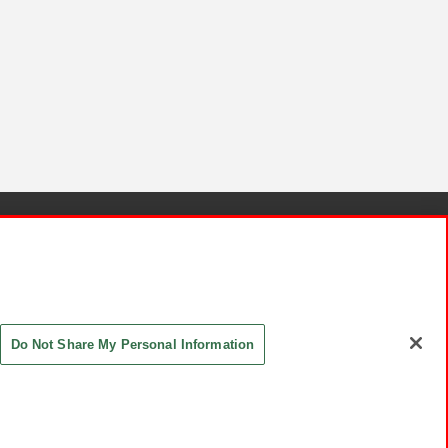
針と検証結果
お取引先さまとともに
お問い合わせ
Do Not Share My Personal Information
ASHIKI Co., Ltd. All Rights Reserved.