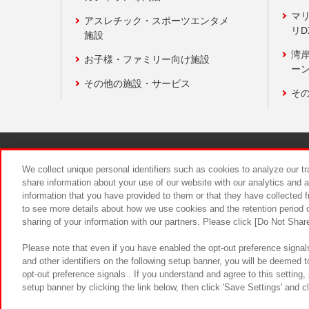
マ
アスレチック・スポーツエンタメ
リD
施設
湾
お子様・ファミリー向け施設
ーン
その他の施設・サービス
そ
関連会社
サステナビリティ
We collect unique personal identifiers such as cookies to analyze our t
share information about your use of our website with our analytics and 
information that you have provided to them or that they have collected f
食品のご提
to see more details about how we use cookies and the retention period o
sharing of your information with our partners. Please click [Do Not Shar
Please note that even if you have enabled the opt-out preference signals
and other identifiers on the following setup banner, you will be deemed 
opt-out preference signals . If you understand and agree to this setting
setup banner by clicking the link below, then click 'Save Settings' and c
©Bandai Namco Amusement Inc.
©Ba