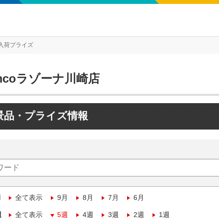
入荷プライズ
mcoラゾーナ川崎店
景品・プライズ情報
月
全て表示
9月
8月
7月
6月
週
全て表示
5週
4週
3週
2週
1週