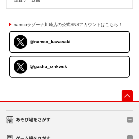
namcoラゾーナ川崎店の公式SNSアカウントはこちら！
@namco_kawasaki
@gasha_rznkwsk
先
あそび場をさがす
ゲーム機をさがす