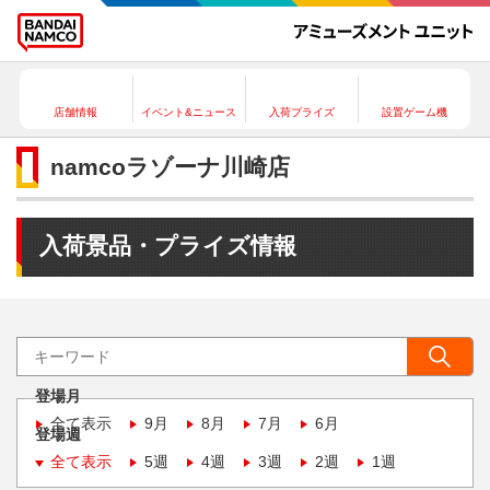
店舗情報
イベント&ニュース
入荷プライズ
設置ゲーム機
namcoラゾーナ川崎店
入荷景品・プライズ情報
登場月
全て表示
9月
8月
7月
6月
登場週
全て表示
5週
4週
3週
2週
1週