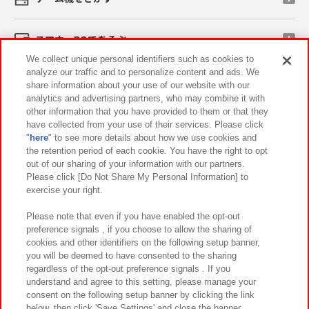
スマホ・PCであそぶ
We collect unique personal identifiers such as cookies to
analyze our traffic and to personalize content and ads. We
イベント・キャンペーン
share information about your use of our website with our
analytics and advertising partners, who may combine it with
other information that you have provided to them or that they
have collected from your use of their services. Please click
"
here
" to see more details about how we use cookies and
関連会社
サステナビリティ
サイトポリシー
the retention period of each cookie. You have the right to opt
out of our sharing of your information with our partners.
プライバシーポリシー
ウェブアクセシビリティ方針と検証結果
Please click [Do Not Share My Personal Information] to
exercise your right.
お取引先さまとともに
食品のご提供について
カスタマーハラスメント対応方針
よくあるご質問・お問い合わせ
Please note that even if you have enabled the opt-out
preference signals , if you choose to allow the sharing of
cookies and other identifiers on the following setup banner,
you will be deemed to have consented to the sharing
regardless of the opt-out preference signals . If you
understand and agree to this setting, please manage your
consent on the following setup banner by clicking the link
below, then click 'Save Settings' and close the banner.