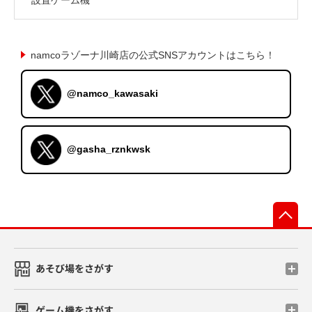
namcoラゾーナ川崎店の公式SNSアカウントはこちら！
@namco_kawasaki
@gasha_rznkwsk
先
あそび場をさがす
ゲーム機をさがす