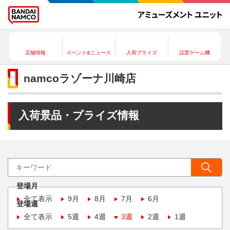
店舗情報
イベント&ニュース
入荷プライズ
設置ゲーム機
namcoラゾーナ川崎店
入荷景品・プライズ情報
登場月
全て表示
9月
8月
7月
6月
登場週
全て表示
5週
4週
3週
2週
1週