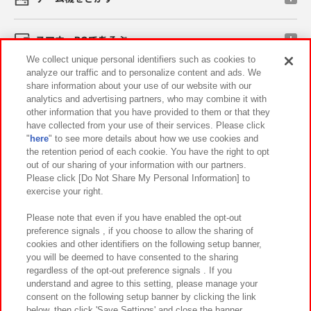
スマホ・PCであそぶ
We collect unique personal identifiers such as cookies to
analyze our traffic and to personalize content and ads. We
イベント・キャンペーン
share information about your use of our website with our
analytics and advertising partners, who may combine it with
other information that you have provided to them or that they
have collected from your use of their services. Please click
"
here
" to see more details about how we use cookies and
関連会社
サステナビリティ
サイトポリシー
the retention period of each cookie. You have the right to opt
out of our sharing of your information with our partners.
プライバシーポリシー
ウェブアクセシビリティ方針と検証結果
Please click [Do Not Share My Personal Information] to
exercise your right.
お取引先さまとともに
食品のご提供について
カスタマーハラスメント対応方針
よくあるご質問・お問い合わせ
Please note that even if you have enabled the opt-out
preference signals , if you choose to allow the sharing of
cookies and other identifiers on the following setup banner,
you will be deemed to have consented to the sharing
regardless of the opt-out preference signals . If you
understand and agree to this setting, please manage your
consent on the following setup banner by clicking the link
below, then click 'Save Settings' and close the banner.