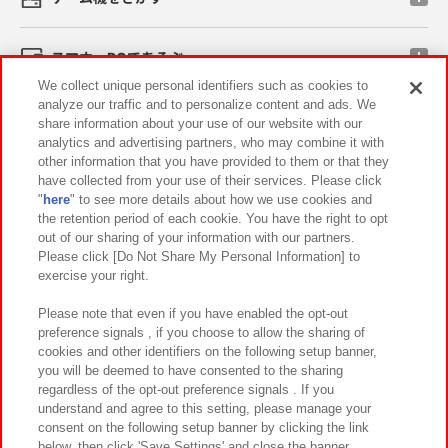
スマホ・PCであそぶ
We collect unique personal identifiers such as cookies to
analyze our traffic and to personalize content and ads. We
イベント・キャンペーン
share information about your use of our website with our
analytics and advertising partners, who may combine it with
other information that you have provided to them or that they
have collected from your use of their services. Please click
"
here
" to see more details about how we use cookies and
関連会社
サステナビリティ
サイトポリシー
the retention period of each cookie. You have the right to opt
out of our sharing of your information with our partners.
プライバシーポリシー
ウェブアクセシビリティ方針と検証結果
Please click [Do Not Share My Personal Information] to
exercise your right.
お取引先さまとともに
食品のご提供について
カスタマーハラスメント対応方針
よくあるご質問・お問い合わせ
Please note that even if you have enabled the opt-out
preference signals , if you choose to allow the sharing of
cookies and other identifiers on the following setup banner,
you will be deemed to have consented to the sharing
regardless of the opt-out preference signals . If you
understand and agree to this setting, please manage your
consent on the following setup banner by clicking the link
below, then click 'Save Settings' and close the banner.