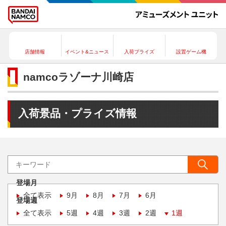
店舗情報
イベント&ニュース
入荷プライズ
設置ゲーム機
namcoラゾーナ川崎店
入荷景品・プライズ情報
登場月
全て表示
9月
8月
7月
6月
登場週
全て表示
5週
4週
3週
2週
1週