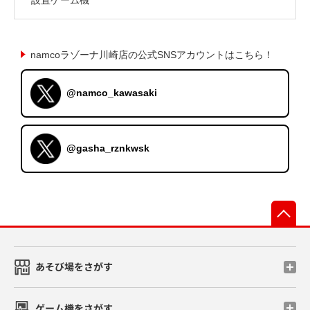
namcoラゾーナ川崎店の公式SNSアカウントはこちら！
@namco_kawasaki
@gasha_rznkwsk
先
あそび場をさがす
ゲーム機をさがす