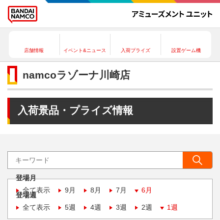
店舗情報
イベント&ニュース
入荷プライズ
設置ゲーム機
namcoラゾーナ川崎店
入荷景品・プライズ情報
登場月
全て表示
9月
8月
7月
6月
登場週
全て表示
5週
4週
3週
2週
1週