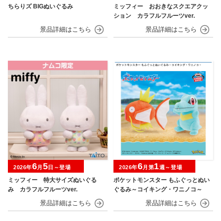
ちらりズ BIGぬいぐるみ
ミッフィー おおきなスクエアクッ
ション カラフルフルーツver.
6
5
6
1
2026年
月
日～登場
2026年
月第
週～登場
ミッフィー 特大サイズぬいぐる
ポケットモンスター もふぐっとぬい
み カラフルフルーツver.
ぐるみ～コイキング・ワニノコ～