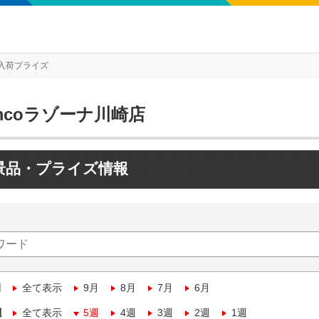
入荷プライズ
mcoラゾーナ川崎店
景品・プライズ情報
月
全て表示
9月
8月
7月
6月
週
全て表示
5週
4週
3週
2週
1週