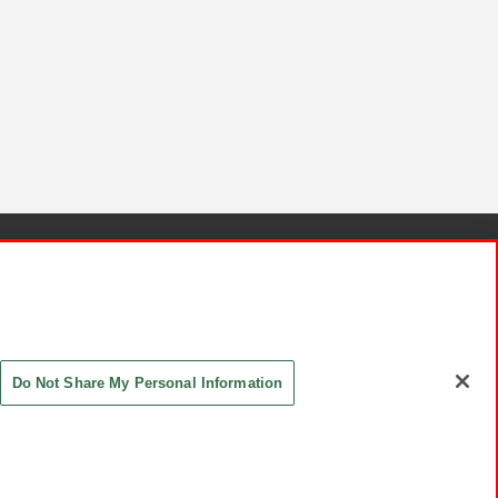
針と検証結果
お取引先さまとともに
お問い合わせ
Do Not Share My Personal Information
ASHIKI Co., Ltd. All Rights Reserved.