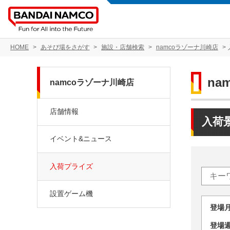
HOME
あそび場をさがす
施設・店舗検索
namcoラゾーナ川崎店
na
namcoラゾーナ川崎店
店舗情報
入荷
イベント&ニュース
入荷プライズ
設置ゲーム機
登場
登場