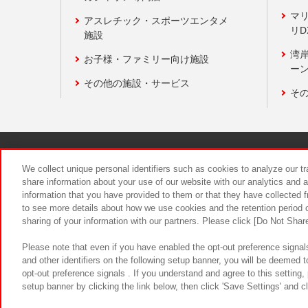
マ
アスレチック・スポーツエンタメ
リD
施設
湾
お子様・ファミリー向け施設
ーン
その他の施設・サービス
そ
関連会社
サステナビリティ
We collect unique personal identifiers such as cookies to analyze our t
share information about your use of our website with our analytics and 
information that you have provided to them or that they have collected f
食品のご提
to see more details about how we use cookies and the retention period o
sharing of your information with our partners. Please click [Do Not Shar
Please note that even if you have enabled the opt-out preference signals
and other identifiers on the following setup banner, you will be deemed 
opt-out preference signals . If you understand and agree to this setting
setup banner by clicking the link below, then click 'Save Settings' and c
©Bandai Namco Amusement Inc.
©Ba