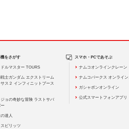
ム機をさがす
スマホ・PCであそぶ
ドルマスター TOURS
ナムコオンラインクレーン
動戦士ガンダム エクストリーム
ナムコパークス オンライ
ーサス２ インフィニットブース
ガシャポンオンライン
公式スマートフォンアプリ
ョジョの奇妙な冒険 ラストサバ
バー
鼓の達人
りスピリッツ