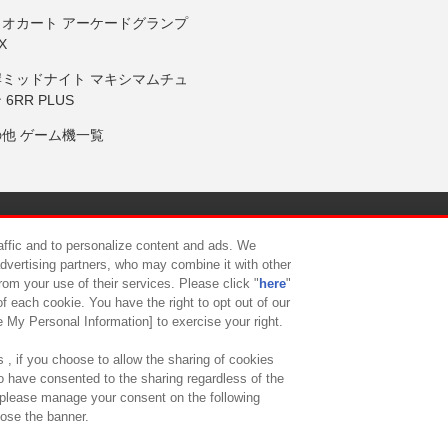
リオカート アーケードグランプ
X
岸ミッドナイト マキシマムチュ
 6RR PLUS
の他 ゲーム機一覧
サイトポリシー
プライバシーポリシー
ウェブアクセシビリティ方
raffic and to personalize content and ads. We
advertising partners, who may combine it with other
rom your use of their services. Please click "
here
"
供について
カスタマーハラスメント対応方針
よくあるご質問・
f each cookie. You have the right to opt out of our
e My Personal Information] to exercise your right.
 , if you choose to allow the sharing of cookies
to have consented to the sharing regardless of the
, please manage your consent on the following
lose the banner.
ndai Namco Amusement Lab Inc.
©Bandai Namco Experience Inc.
©HANAY