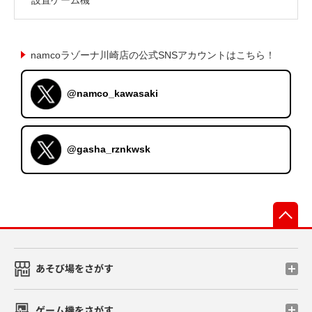
namcoラゾーナ川崎店の公式SNSアカウントはこちら！
@namco_kawasaki
@gasha_rznkwsk
先
あそび場をさがす
ゲーム機をさがす