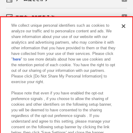
スマホ・PCであそぶ
We collect unique personal identifiers such as cookies to
analyze our traffic and to personalize content and ads. We
イベント・キャンペーン
share information about your use of our website with our
analytics and advertising partners, who may combine it with
other information that you have provided to them or that they
have collected from your use of their services. Please click
"
here
" to see more details about how we use cookies and
関連会社
サステナビリティ
サイトポリシー
the retention period of each cookie. You have the right to opt
out of our sharing of your information with our partners.
プライバシーポリシー
ウェブアクセシビリティ方針と検証結果
Please click [Do Not Share My Personal Information] to
exercise your right.
お取引先さまとともに
食品のご提供について
カスタマーハラスメント対応方針
よくあるご質問・お問い合わせ
Please note that even if you have enabled the opt-out
preference signals , if you choose to allow the sharing of
cookies and other identifiers on the following setup banner,
you will be deemed to have consented to the sharing
regardless of the opt-out preference signals . If you
understand and agree to this setting, please manage your
consent on the following setup banner by clicking the link
below, then click 'Save Settings' and close the banner.