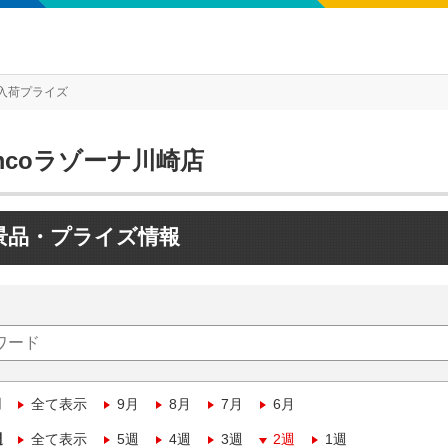
入荷プライズ
mcoラゾーナ川崎店
景品・プライズ情報
月
全て表示
9月
8月
7月
6月
週
全て表示
5週
4週
3週
2週
1週