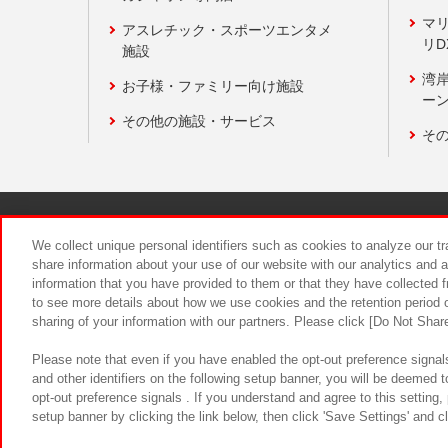
マ
アスレチック・スポーツエンタメ
リD
施設
湾
お子様・ファミリー向け施設
ーン
その他の施設・サービス
そ
関連会社
サステナビリティ
We collect unique personal identifiers such as cookies to analyze our t
share information about your use of our website with our analytics and 
information that you have provided to them or that they have collected f
食品のご提
to see more details about how we use cookies and the retention period o
sharing of your information with our partners. Please click [Do Not Shar
Please note that even if you have enabled the opt-out preference signals
and other identifiers on the following setup banner, you will be deemed 
opt-out preference signals . If you understand and agree to this setting
setup banner by clicking the link below, then click 'Save Settings' and c
©Bandai Namco Amusement Inc.
©Ba