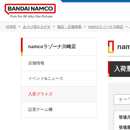
HOME
あそび場をさがす
施設・店舗検索
namcoラゾーナ川崎店
na
namcoラゾーナ川崎店
店舗情報
入荷
イベント&ニュース
入荷プライズ
設置ゲーム機
登場
登場