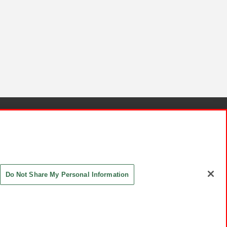
針と検証結果
お取引先さまとともに
お問い合わせ
Do Not Share My Personal Information
ASHIKI Co., Ltd. All Rights Reserved.