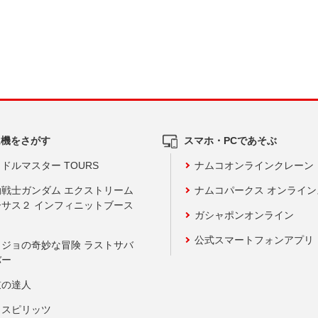
ム機をさがす
スマホ・PCであそぶ
ドルマスター TOURS
ナムコオンラインクレーン
動戦士ガンダム エクストリーム
ナムコパークス オンライ
ーサス２ インフィニットブース
ガシャポンオンライン
公式スマートフォンアプリ
ョジョの奇妙な冒険 ラストサバ
バー
鼓の達人
りスピリッツ