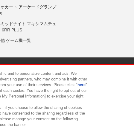
リオカート アーケードグランプ
X
岸ミッドナイト マキシマムチュ
 6RR PLUS
の他 ゲーム機一覧
サイトポリシー
プライバシーポリシー
ウェブアクセシビリティ方
raffic and to personalize content and ads. We
advertising partners, who may combine it with other
rom your use of their services. Please click "
here
"
供について
カスタマーハラスメント対応方針
よくあるご質問・
f each cookie. You have the right to opt out of our
e My Personal Information] to exercise your right.
 , if you choose to allow the sharing of cookies
to have consented to the sharing regardless of the
, please manage your consent on the following
lose the banner.
ndai Namco Amusement Lab Inc.
©Bandai Namco Experience Inc.
©HANAY