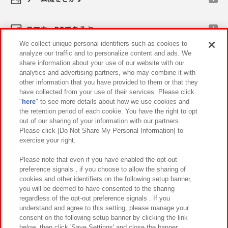
スマホ・PCであそぶ
We collect unique personal identifiers such as cookies to
analyze our traffic and to personalize content and ads. We
イベント・キャンペーン
share information about your use of our website with our
analytics and advertising partners, who may combine it with
other information that you have provided to them or that they
have collected from your use of their services. Please click
"
here
" to see more details about how we use cookies and
関連会社
サステナビリティ
サイトポリシー
the retention period of each cookie. You have the right to opt
out of our sharing of your information with our partners.
プライバシーポリシー
ウェブアクセシビリティ方針と検証結果
Please click [Do Not Share My Personal Information] to
exercise your right.
お取引先さまとともに
食品のご提供について
カスタマーハラスメント対応方針
よくあるご質問・お問い合わせ
Please note that even if you have enabled the opt-out
preference signals , if you choose to allow the sharing of
cookies and other identifiers on the following setup banner,
you will be deemed to have consented to the sharing
regardless of the opt-out preference signals . If you
understand and agree to this setting, please manage your
consent on the following setup banner by clicking the link
below, then click 'Save Settings' and close the banner.