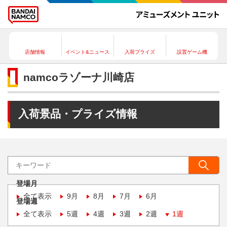
店舗情報
イベント&ニュース
入荷プライズ
設置ゲーム機
namcoラゾーナ川崎店
入荷景品・プライズ情報
登場月
全て表示
9月
8月
7月
6月
登場週
全て表示
5週
4週
3週
2週
1週