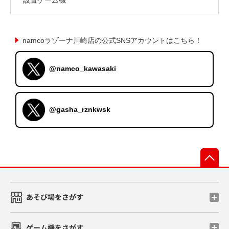
namcoラゾーナ川崎店の公式SNSアカウントはこちら！
@namco_kawasaki
@gasha_rznkwsk
先
あそび場をさがす
ゲーム機をさがす