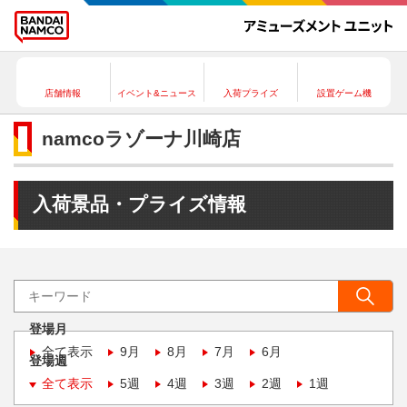
店舗情報
イベント&ニュース
入荷プライズ
設置ゲーム機
namcoラゾーナ川崎店
入荷景品・プライズ情報
登場月
全て表示
9月
8月
7月
6月
登場週
全て表示
5週
4週
3週
2週
1週