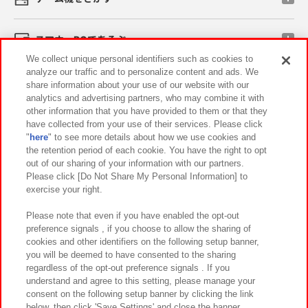
スマホ・PCであそぶ
We collect unique personal identifiers such as cookies to
analyze our traffic and to personalize content and ads. We
イベント・キャンペーン
share information about your use of our website with our
analytics and advertising partners, who may combine it with
other information that you have provided to them or that they
have collected from your use of their services. Please click
"
here
" to see more details about how we use cookies and
関連会社
サステナビリティ
サイトポリシー
the retention period of each cookie. You have the right to opt
out of our sharing of your information with our partners.
プライバシーポリシー
ウェブアクセシビリティ方針と検証結果
Please click [Do Not Share My Personal Information] to
exercise your right.
お取引先さまとともに
食品のご提供について
カスタマーハラスメント対応方針
よくあるご質問・お問い合わせ
Please note that even if you have enabled the opt-out
preference signals , if you choose to allow the sharing of
cookies and other identifiers on the following setup banner,
you will be deemed to have consented to the sharing
regardless of the opt-out preference signals . If you
understand and agree to this setting, please manage your
consent on the following setup banner by clicking the link
below, then click 'Save Settings' and close the banner.