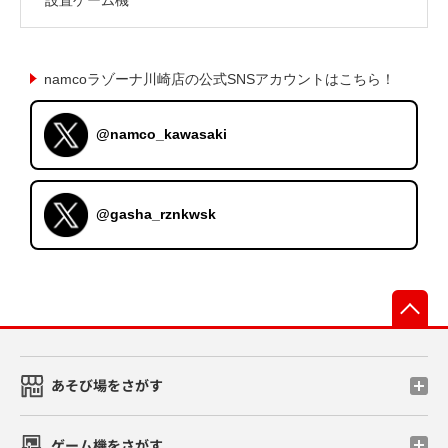
namcoラゾーナ川崎店の公式SNSアカウントはこちら！
@namco_kawasaki
@gasha_rznkwsk
先
あそび場をさがす
ゲーム機をさがす