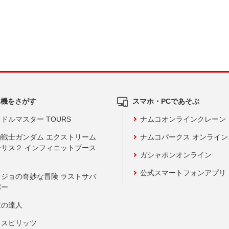
ム機をさがす
スマホ・PCであそぶ
ドルマスター TOURS
ナムコオンラインクレーン
動戦士ガンダム エクストリーム
ナムコパークス オンライ
ーサス２ インフィニットブース
ガシャポンオンライン
公式スマートフォンアプリ
ョジョの奇妙な冒険 ラストサバ
バー
鼓の達人
りスピリッツ