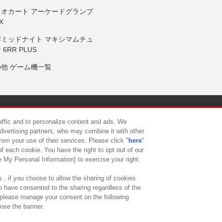
リオカート アーケードグランプ
X
岸ミッドナイト マキシマムチュ
 6RR PLUS
の他 ゲーム機一覧
サイトポリシー
プライバシーポリシー
ウェブアクセシビリティ方
raffic and to personalize content and ads. We
advertising partners, who may combine it with other
rom your use of their services. Please click "
here
"
供について
カスタマーハラスメント対応方針
よくあるご質問・
f each cookie. You have the right to opt out of our
e My Personal Information] to exercise your right.
 , if you choose to allow the sharing of cookies
to have consented to the sharing regardless of the
, please manage your consent on the following
lose the banner.
ndai Namco Amusement Lab Inc.
©Bandai Namco Experience Inc.
©HANAY