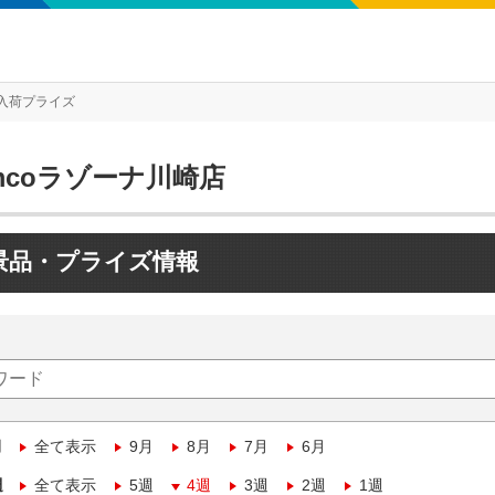
入荷プライズ
mcoラゾーナ川崎店
景品・プライズ情報
月
全て表示
9月
8月
7月
6月
週
全て表示
5週
4週
3週
2週
1週