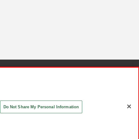
針と検証結果
お取引先さまとともに
お問い合わせ
Do Not Share My Personal Information
ASHIKI Co., Ltd. All Rights Reserved.