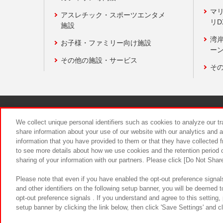
マ
アスレチック・スポーツエンタメ
リD
施設
湾
お子様・ファミリー向け施設
ーン
その他の施設・サービス
そ
関連会社
サステナビリティ
We collect unique personal identifiers such as cookies to analyze our t
share information about your use of our website with our analytics and 
information that you have provided to them or that they have collected f
食品のご提
to see more details about how we use cookies and the retention period o
sharing of your information with our partners. Please click [Do Not Shar
Please note that even if you have enabled the opt-out preference signals
and other identifiers on the following setup banner, you will be deemed 
opt-out preference signals . If you understand and agree to this setting
setup banner by clicking the link below, then click 'Save Settings' and c
©Bandai Namco Amusement Inc.
©Ba