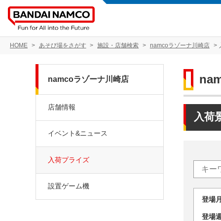
HOME
あそび場をさがす
施設・店舗検索
namcoラゾーナ川崎店
na
namcoラゾーナ川崎店
店舗情報
入荷
イベント&ニュース
入荷プライズ
設置ゲーム機
登場
登場