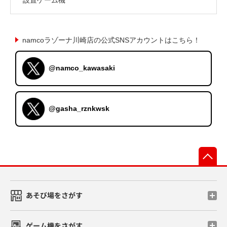
namcoラゾーナ川崎店の公式SNSアカウントはこちら！
@namco_kawasaki
@gasha_rznkwsk
先
あそび場をさがす
ゲーム機をさがす