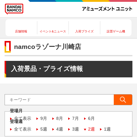
店舗情報
イベント&ニュース
入荷プライズ
設置ゲーム機
namcoラゾーナ川崎店
入荷景品・プライズ情報
登場月
全て表示
9月
8月
7月
6月
登場週
全て表示
5週
4週
3週
2週
1週