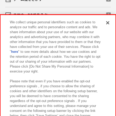
スマホ・PCであそぶ
We collect unique personal identifiers such as cookies to
analyze our traffic and to personalize content and ads. We
イベント・キャンペーン
share information about your use of our website with our
analytics and advertising partners, who may combine it with
other information that you have provided to them or that they
have collected from your use of their services. Please click
"
here
" to see more details about how we use cookies and
関連会社
サステナビリティ
サイトポリシー
the retention period of each cookie. You have the right to opt
out of our sharing of your information with our partners.
プライバシーポリシー
ウェブアクセシビリティ方針と検証結果
Please click [Do Not Share My Personal Information] to
exercise your right.
お取引先さまとともに
食品のご提供について
カスタマーハラスメント対応方針
よくあるご質問・お問い合わせ
Please note that even if you have enabled the opt-out
preference signals , if you choose to allow the sharing of
cookies and other identifiers on the following setup banner,
you will be deemed to have consented to the sharing
regardless of the opt-out preference signals . If you
understand and agree to this setting, please manage your
consent on the following setup banner by clicking the link
below, then click 'Save Settings' and close the banner.