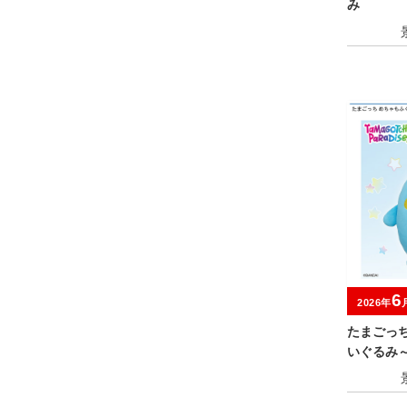
み
6
2026年
たまごっ
いぐるみ
キャンペ