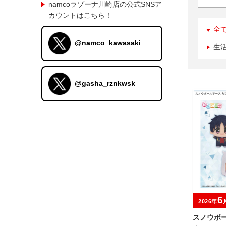
namcoラゾーナ川崎店の公式SNSア
カウントはこちら！
全
@namco_kawasaki
生
@gasha_rznkwsk
6
2026年
スノウボ