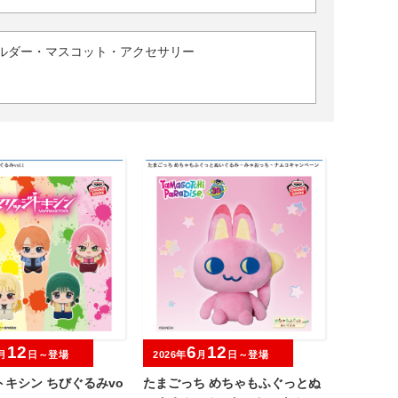
ルダー・マスコット・アクセサリー
12
6
12
月
日～登場
2026年
月
日～登場
キシン ちびぐるみvo
たまごっち めちゃもふぐっとぬ