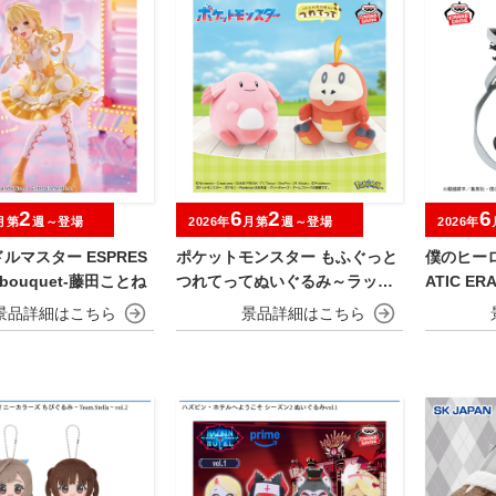
2
6
2
6
月第
週～登場
2026年
月第
週～登場
2026年
ルマスター ESPRES
ポケットモンスター もふぐっと
僕のヒーロ
t bouquet-藤田ことね
つれてってぬいぐるみ～ラッキ
ATIC ER
ー・ホゲータ～