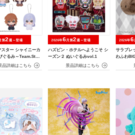
2
6
2
6
月第
週～登場
2026年
月第
週～登場
2026年
マスター シャイニーカ
ハズビン・ホテルへようこそ シ
サラブレ
ぐるみ～Team.Stell
ーズン２ ぬいぐるみvol.1
わふわBI
ウタバル)