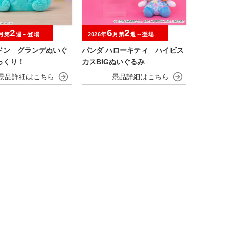
2
6
2
月第
週～登場
2026年
月第
週～登場
ドン グランデぬいぐ
パンダ ハローキティ ハイビス
っくり！
カスBIGぬいぐるみ