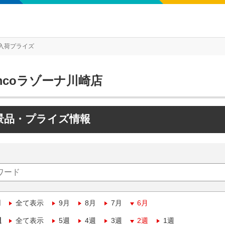
入荷プライズ
mcoラゾーナ川崎店
景品・プライズ情報
月
全て表示
9月
8月
7月
6月
週
全て表示
5週
4週
3週
2週
1週