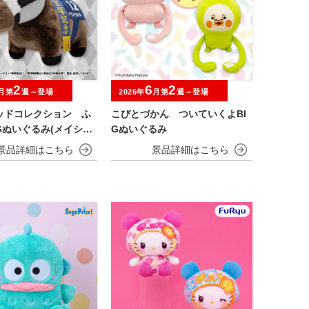
2
6
2
月第
週～登場
2026年
月第
週～登場
ッドコレクション ふ
こびとづかん ついていくよBI
Gぬいぐるみ(メイショ
Gぬいぐるみ