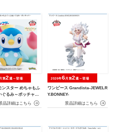
2
6
2
月第
週～登場
2026年
月第
週～登場
モンスター めちゃもふ
ワンピース Grandista-JEWELR
いぐるみ～ポッチャマ
Y.BONNEY-