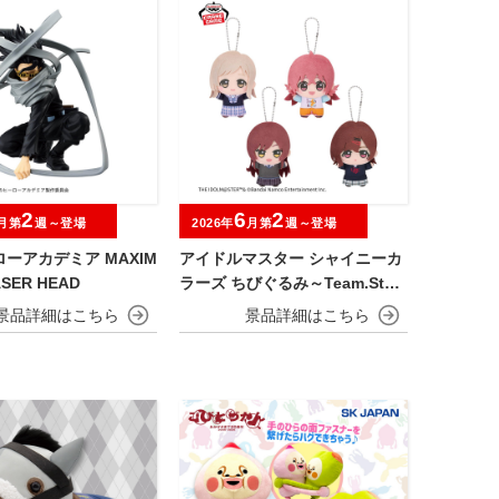
2
6
2
月第
週～登場
2026年
月第
週～登場
ーアカデミア MAXIM
アイドルマスター シャイニーカ
ASER HEAD
ラーズ ちびぐるみ～Team.Stell
a～vol.1