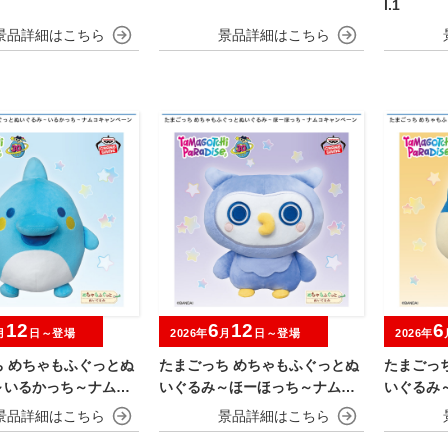
l.1
12
6
12
6
月
日～登場
2026年
月
日～登場
2026年
ち めちゃもふぐっとぬ
たまごっち めちゃもふぐっとぬ
たまごっ
～いるかっち～ナムコ
いぐるみ～ほーほっち～ナムコ
いぐるみ
ーン
キャンペーン
ャンペー