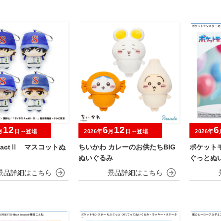
12
6
12
6
月
日～登場
2026年
月
日～登場
2026年
actⅡ マスコットぬ
ちいかわ カレーのお供たちBIG
ポケット
ぬいぐるみ
ぐっとぬ
～