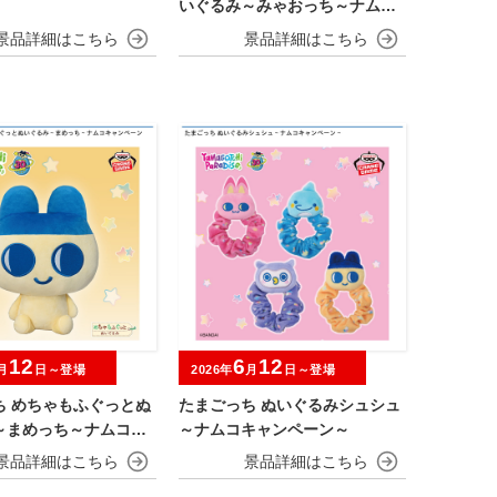
いぐるみ～みゃおっち～ナムコ
キャンペーン
12
6
12
月
日～登場
2026年
月
日～登場
ち めちゃもふぐっとぬ
たまごっち ぬいぐるみシュシュ
～まめっち～ナムコキ
～ナムコキャンペーン～
ン