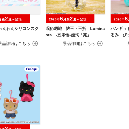
2
6
2
6
月第
週～登場
2026年
月第
週～登場
2026年
 わんわんシリコンスク
呪術廻戦 懐玉・玉折 Lumina
ハンギョ
sta ‐五条悟‐虚式「茈」
るみ び
2