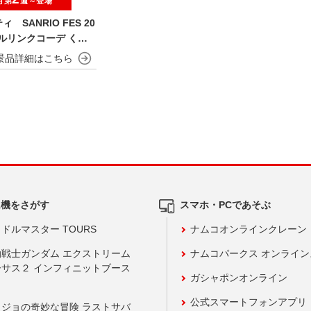
月第
週～登場
 SANRIO FES 20
フルリンクコーデ くり
いぐるみ
ム機をさがす
スマホ・PCであそぶ
ドルマスター TOURS
ナムコオンラインクレーン
動戦士ガンダム エクストリーム
ナムコパークス オンライ
ーサス２ インフィニットブース
ガシャポンオンライン
公式スマートフォンアプリ
ョジョの奇妙な冒険 ラストサバ