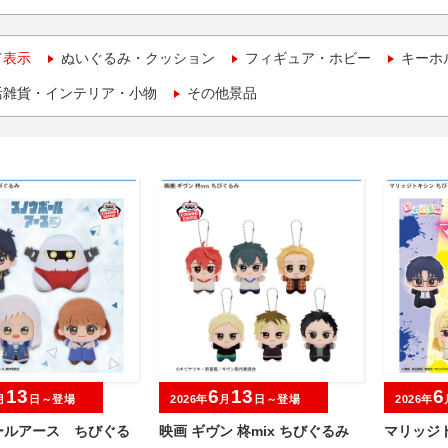
て表示
ぬいぐるみ・クッション
フィギュア・ホビー
キーホ
活雑貨・インテリア・小物
その他景品
13
6
13
6
月
日～登場
2026年
月
日～登場
2026年
ールアース ちびぐる
映画 ギヴン 柊mix ちびぐるみ
マリッジト