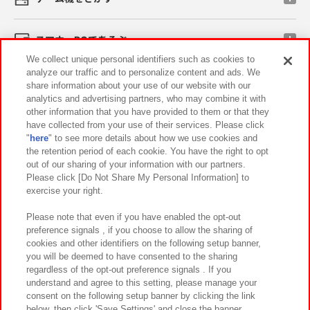
スマホ・PCであそぶ
We collect unique personal identifiers such as cookies to
analyze our traffic and to personalize content and ads. We
イベント・キャンペーン
share information about your use of our website with our
analytics and advertising partners, who may combine it with
other information that you have provided to them or that they
have collected from your use of their services. Please click
"
here
" to see more details about how we use cookies and
関連会社
サステナビリティ
サイトポリシー
the retention period of each cookie. You have the right to opt
out of our sharing of your information with our partners.
プライバシーポリシー
ウェブアクセシビリティ方針と検証結果
Please click [Do Not Share My Personal Information] to
exercise your right.
お取引先さまとともに
食品のご提供について
カスタマーハラスメント対応方針
よくあるご質問・お問い合わせ
Please note that even if you have enabled the opt-out
preference signals , if you choose to allow the sharing of
cookies and other identifiers on the following setup banner,
you will be deemed to have consented to the sharing
regardless of the opt-out preference signals . If you
understand and agree to this setting, please manage your
consent on the following setup banner by clicking the link
below, then click 'Save Settings' and close the banner.