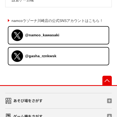
namcoラゾーナ川崎店の公式SNSアカウントはこちら！
@namco_kawasaki
@gasha_rznkwsk
先
あそび場をさがす
ゲーム機をさがす