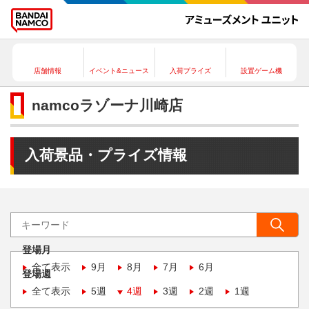
店舗情報
イベント&ニュース
入荷プライズ
設置ゲーム機
namcoラゾーナ川崎店
入荷景品・プライズ情報
登場月
全て表示
9月
8月
7月
6月
登場週
全て表示
5週
4週
3週
2週
1週