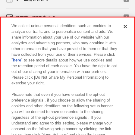
スマホ・PCであそぶ
We collect unique personal identifiers such as cookies to
analyze our traffic and to personalize content and ads. We
イベント・キャンペーン
share information about your use of our website with our
analytics and advertising partners, who may combine it with
other information that you have provided to them or that they
have collected from your use of their services. Please click
"
here
" to see more details about how we use cookies and
関連会社
サステナビリティ
サイトポリシー
the retention period of each cookie. You have the right to opt
out of our sharing of your information with our partners.
プライバシーポリシー
ウェブアクセシビリティ方針と検証結果
Please click [Do Not Share My Personal Information] to
exercise your right.
お取引先さまとともに
食品のご提供について
カスタマーハラスメント対応方針
よくあるご質問・お問い合わせ
Please note that even if you have enabled the opt-out
preference signals , if you choose to allow the sharing of
cookies and other identifiers on the following setup banner,
you will be deemed to have consented to the sharing
regardless of the opt-out preference signals . If you
understand and agree to this setting, please manage your
consent on the following setup banner by clicking the link
below, then click 'Save Settings' and close the banner.