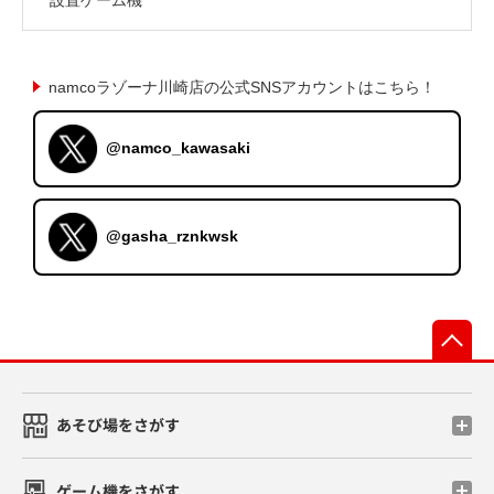
namcoラゾーナ川崎店の公式SNSアカウントはこちら！
@namco_kawasaki
@gasha_rznkwsk
先
あそび場をさがす
ゲーム機をさがす