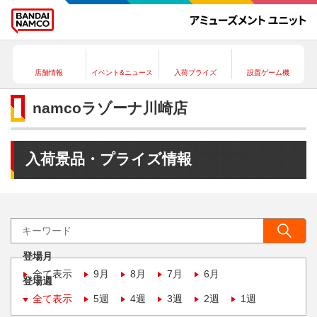
店舗情報
イベント&ニュース
入荷プライズ
設置ゲーム機
namcoラゾーナ川崎店
入荷景品・プライズ情報
登場月
全て表示
9月
8月
7月
6月
登場週
全て表示
5週
4週
3週
2週
1週