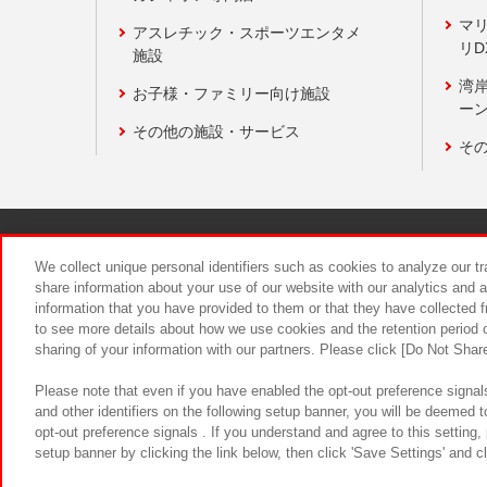
マ
アスレチック・スポーツエンタメ
リD
施設
湾
お子様・ファミリー向け施設
ーン
その他の施設・サービス
そ
関連会社
サステナビリティ
We collect unique personal identifiers such as cookies to analyze our t
share information about your use of our website with our analytics and 
information that you have provided to them or that they have collected f
食品のご提
to see more details about how we use cookies and the retention period o
sharing of your information with our partners. Please click [Do Not Shar
Please note that even if you have enabled the opt-out preference signals
and other identifiers on the following setup banner, you will be deemed 
opt-out preference signals . If you understand and agree to this setting
setup banner by clicking the link below, then click 'Save Settings' and c
©Bandai Namco Amusement Inc.
©Ba