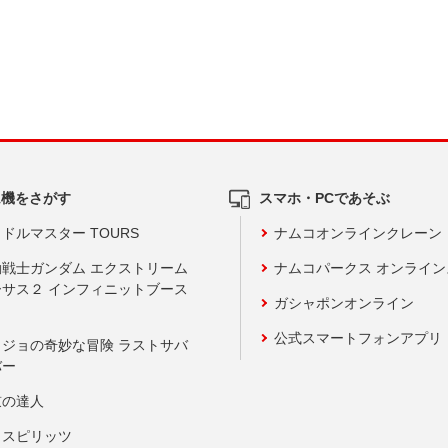
ム機をさがす
スマホ・PCであそぶ
ドルマスター TOURS
ナムコオンラインクレーン
動戦士ガンダム エクストリーム
ナムコパークス オンライ
ーサス２ インフィニットブース
ガシャポンオンライン
公式スマートフォンアプリ
ョジョの奇妙な冒険 ラストサバ
バー
鼓の達人
りスピリッツ