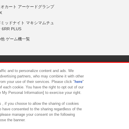
リオカート アーケードグランプ
X
岸ミッドナイト マキシマムチュ
 6RR PLUS
の他 ゲーム機一覧
サイトポリシー
プライバシーポリシー
ウェブアクセシビリティ方
raffic and to personalize content and ads. We
advertising partners, who may combine it with other
rom your use of their services. Please click "
here
"
供について
カスタマーハラスメント対応方針
よくあるご質問・
f each cookie. You have the right to opt out of our
e My Personal Information] to exercise your right.
 , if you choose to allow the sharing of cookies
to have consented to the sharing regardless of the
, please manage your consent on the following
lose the banner.
ndai Namco Amusement Lab Inc.
©Bandai Namco Experience Inc.
©HANAY