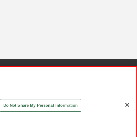
針と検証結果
お取引先さまとともに
お問い合わせ
Do Not Share My Personal Information
ASHIKI Co., Ltd. All Rights Reserved.